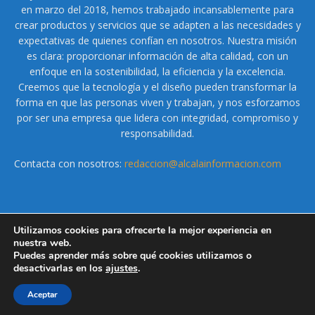
en marzo del 2018, hemos trabajado incansablemente para
crear productos y servicios que se adapten a las necesidades y
expectativas de quienes confían en nosotros. Nuestra misión
es clara: proporcionar información de alta calidad, con un
enfoque en la sostenibilidad, la eficiencia y la excelencia.
Creemos que la tecnología y el diseño pueden transformar la
forma en que las personas viven y trabajan, y nos esforzamos
por ser una empresa que lidera con integridad, compromiso y
responsabilidad.
Contacta con nosotros:
redaccion@alcalainformacion.com
Utilizamos cookies para ofrecerte la mejor experiencia en
nuestra web.
Puedes aprender más sobre qué cookies utilizamos o
2026© alcalainformacion.com
desactivarlas en los
ajustes
.
Quienes Somos
Política de Cookies
Aviso Legal
Aceptar
Política de Privacidad
Contacta con nosotros