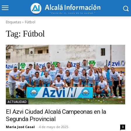
Alcalá Información
"Cerca de ti, cerca de la verdad."
Etiquetas
Fútbol
Tag:
Fútbol
ACTUALIDAD
El Azvi Ciudad Alcalá Campeonas en la
Segunda Provincial
María José Casal
-
4 de mayo de 2025
0