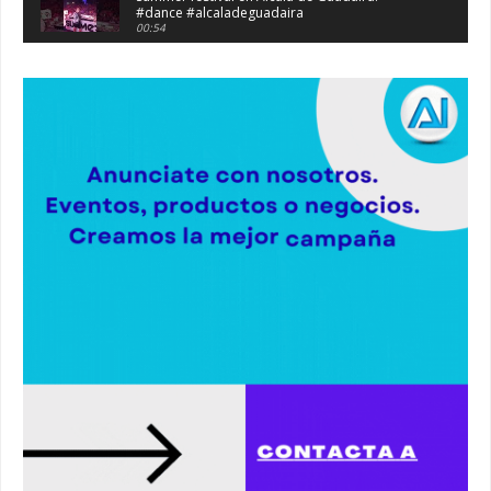
#dance #alcaladeguadaira
00:54
Atraco en la vía de servicio de la A92 a la
altura de Alcalá. #atraco #alcaladeguadaira
00:36
Robaban a narcotraficantes, hay registros en
Alcalá. #policia #narcos
00:41
Primeras 191 viviendas VPO en Alcalá de
Guadaíra. #alcaladeguadaira #vivienda #vpo
03:36
Nueva iluminación del Parque Oromana.
#alcaladeguadaira #luz #iluminacion
00:55
Premio de Medio Ambiente para el CEIP San
Mateo. #alcaladeguadaira #premios #colegio
03:01
Paseo de caballos. #alcaladeguadaira #ferias
#caballos
00:37
Un autobús ha golpeado a otro en el recinto
ferial. #accidente #alcaladeguadaira #ferias
00:08