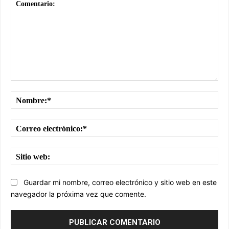
Comentario:
No
Cor
ele
Sit
we
Guardar mi nombre, correo electrónico y sitio web en este
navegador la próxima vez que comente.