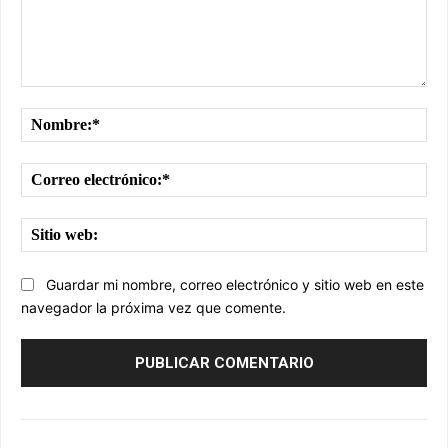
Comentario:
No
Cor
ele
Sit
we
Guardar mi nombre, correo electrónico y sitio web en este
navegador la próxima vez que comente.