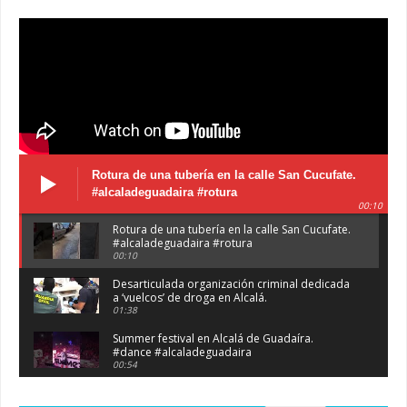
Rotura de una tubería en la calle San Cucufate.
#alcaladeguadaira #rotura
00:10
Rotura de una tubería en la calle San Cucufate.
#alcaladeguadaira #rotura
00:10
Desarticulada organización criminal dedicada
a ‘vuelcos’ de droga en Alcalá.
01:38
Summer festival en Alcalá de Guadaíra.
#dance #alcaladeguadaira
00:54
Atraco en la vía de servicio de la A92 a la
altura de Alcalá. #atraco #alcaladeguadaira