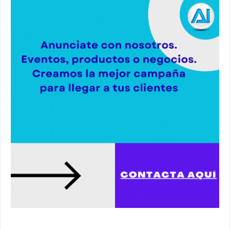
00:36
Robaban a narcotraficantes, hay registros en
Alcalá. #policia #narcos
00:41
Primeras 191 viviendas VPO en Alcalá de
Guadaíra. #alcaladeguadaira #vivienda #vpo
03:36
Nueva iluminación del Parque Oromana.
#alcaladeguadaira #luz #iluminacion
00:55
Premio de Medio Ambiente para el CEIP San
Mateo. #alcaladeguadaira #premios #colegio
03:01
Paseo de caballos. #alcaladeguadaira #ferias
#caballos
00:37
Un autobús ha golpeado a otro en el recinto
ferial. #accidente #alcaladeguadaira #ferias
00:08