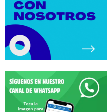
Mateo. #alcaladeguadaira #premios #colegio
03:01
Paseo de caballos. #alcaladeguadaira #ferias
#caballos
00:37
Un autobús ha golpeado a otro en el recinto
ferial. #accidente #alcaladeguadaira #ferias
00:08
Primer premio de casetas 2026.
#alcaladeguadaira #ferias
00:22