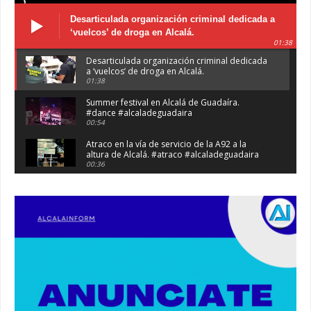
Desarticulada organización criminal dedicada a
‘vuelcos’ de droga en Alcalá.
01:38
Desarticulada organización criminal dedicada
a ‘vuelcos’ de droga en Alcalá.
01:38
Summer festival en Alcalá de Guadaíra.
#dance #alcaladeguadaira
00:54
Atraco en la vía de servicio de la A92 a la
altura de Alcalá. #atraco #alcaladeguadaira
00:36
Robaban a narcotraficantes, hay registros en
Alcalá. #policia #narcos
00:41
Primeras 191 viviendas VPO en Alcalá de
Guadaíra. #alcaladeguadaira #vivienda #vpo
03:36
Nueva iluminación del Parque Oromana.
#alcaladeguadaira #luz #iluminacion
00:55
Premio de Medio Ambiente para el CEIP San