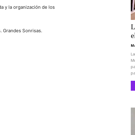
da y la organización de los
L
. Grandes Sonrisas.
e
Ma
La
Mu
pa
pa