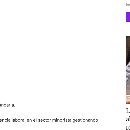
lo
ndaria.
L
a
ncia laboral en el sector minorista gestionando
r