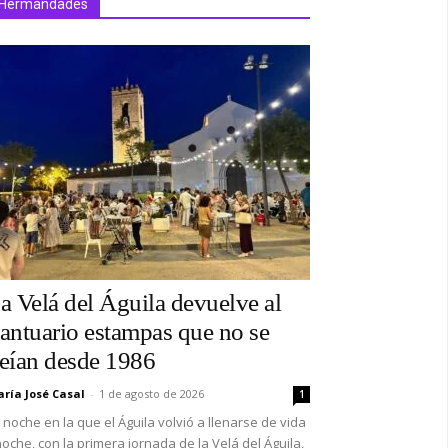
Hermandades
a Velá del Águila devuelve al
antuario estampas que no se
eían desde 1986
ría José Casal
-
1 de agosto de 2026
1
 noche en la que el Águila volvió a llenarse de vida
oche, con la primera jornada de la Velá del Águila,