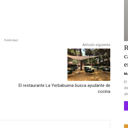
Publicidad
Artículo siguiente
R
c
e
Ma
El
El restaurante La Yerbabuena busca ayudante de
de
cocina
al