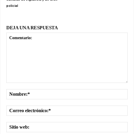
policial
DEJA UNA RESPUESTA
Comentario:
No
Cor
ele
Sit
we