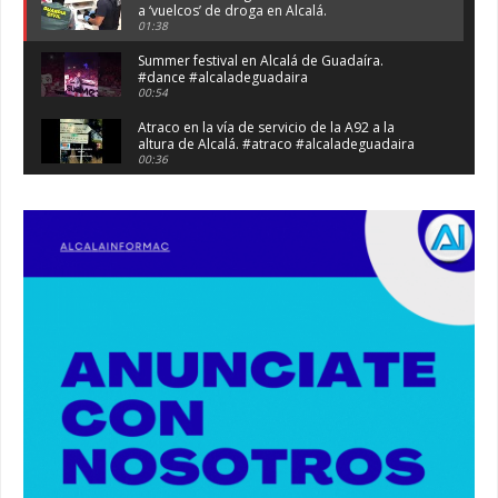
a ‘vuelcos’ de droga en Alcalá.
01:38
Summer festival en Alcalá de Guadaíra.
#dance #alcaladeguadaira
00:54
Atraco en la vía de servicio de la A92 a la
altura de Alcalá. #atraco #alcaladeguadaira
00:36
Robaban a narcotraficantes, hay registros en
Alcalá. #policia #narcos
00:41
Primeras 191 viviendas VPO en Alcalá de
Guadaíra. #alcaladeguadaira #vivienda #vpo
03:36
Nueva iluminación del Parque Oromana.
#alcaladeguadaira #luz #iluminacion
00:55
Premio de Medio Ambiente para el CEIP San
Mateo. #alcaladeguadaira #premios #colegio
03:01
Paseo de caballos. #alcaladeguadaira #ferias
#caballos
00:37