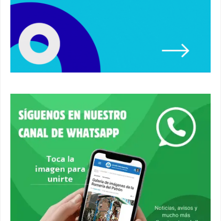
Un autobús ha golpeado a otro en el recinto
ferial. #accidente #alcaladeguadaira #ferias
00:08
Primer premio de casetas 2026.
#alcaladeguadaira #ferias
00:22