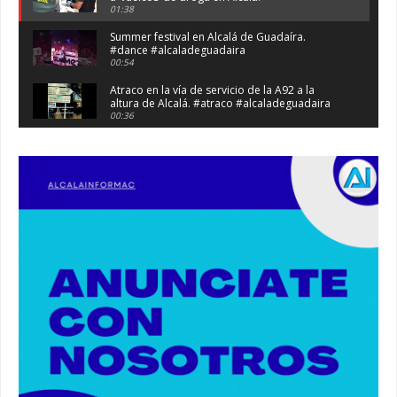
01:38
Summer festival en Alcalá de Guadaíra.
#dance #alcaladeguadaira
00:54
Atraco en la vía de servicio de la A92 a la
altura de Alcalá. #atraco #alcaladeguadaira
00:36
Robaban a narcotraficantes, hay registros en
Alcalá. #policia #narcos
00:41
Primeras 191 viviendas VPO en Alcalá de
Guadaíra. #alcaladeguadaira #vivienda #vpo
03:36
Nueva iluminación del Parque Oromana.
#alcaladeguadaira #luz #iluminacion
00:55
Premio de Medio Ambiente para el CEIP San
Mateo. #alcaladeguadaira #premios #colegio
03:01
Paseo de caballos. #alcaladeguadaira #ferias
#caballos
00:37