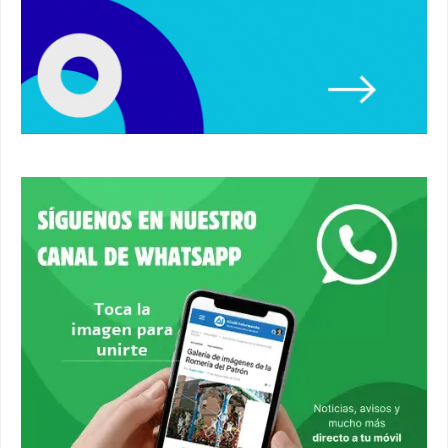
Un autobús ha golpeado a otro en el recinto
ferial. #accidente #alcaladeguadaira #ferias
00:08
Primer premio de casetas 2026.
#alcaladeguadaira #ferias
00:22