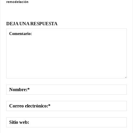
remodelación
DEJA UNA RESPUESTA
Comentario:
No
Cor
ele
Sit
we