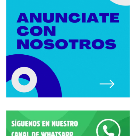
Nueva iluminación del Parque Oromana.
#alcaladeguadaira #luz #iluminacion
00:55
Premio de Medio Ambiente para el CEIP San
Mateo. #alcaladeguadaira #premios #colegio
03:01
Paseo de caballos. #alcaladeguadaira #ferias
#caballos
00:37
Un autobús ha golpeado a otro en el recinto
ferial. #accidente #alcaladeguadaira #ferias
00:08
Primer premio de casetas 2026.
#alcaladeguadaira #ferias
00:22