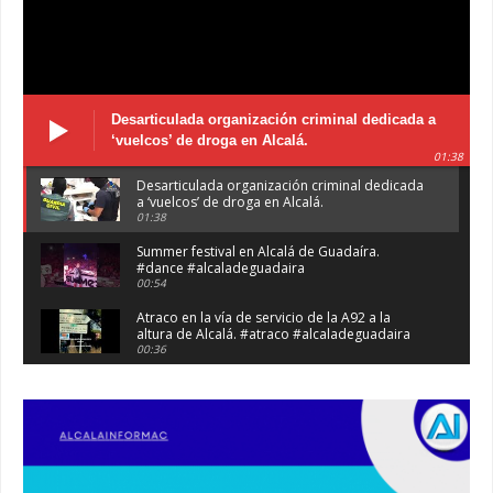
Desarticulada organización criminal dedicada a
‘vuelcos’ de droga en Alcalá.
01:38
Desarticulada organización criminal dedicada
a ‘vuelcos’ de droga en Alcalá.
01:38
Summer festival en Alcalá de Guadaíra.
#dance #alcaladeguadaira
00:54
Atraco en la vía de servicio de la A92 a la
altura de Alcalá. #atraco #alcaladeguadaira
00:36
Robaban a narcotraficantes, hay registros en
Alcalá. #policia #narcos
00:41
Primeras 191 viviendas VPO en Alcalá de
Guadaíra. #alcaladeguadaira #vivienda #vpo
03:36