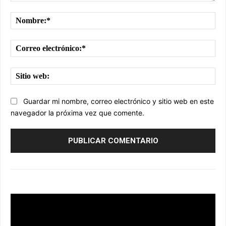
Comentario:
No
Cor
ele
Sit
we
Guardar mi nombre, correo electrónico y sitio web en este
navegador la próxima vez que comente.