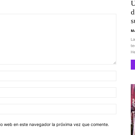
U
d
s
Ma
La
te
He
Nombre:
Correo
electróni
Sitio
web:
itio web en este navegador la próxima vez que comente.