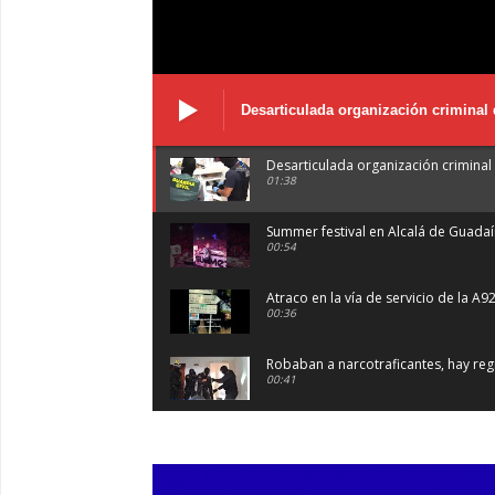
Desarticulada organización criminal 
Desarticulada organización criminal 
01:38
Summer festival en Alcalá de Guada
00:54
Atraco en la vía de servicio de la A9
00:36
Robaban a narcotraficantes, hay regi
00:41
Primeras 191 viviendas VPO en Alca
03:36