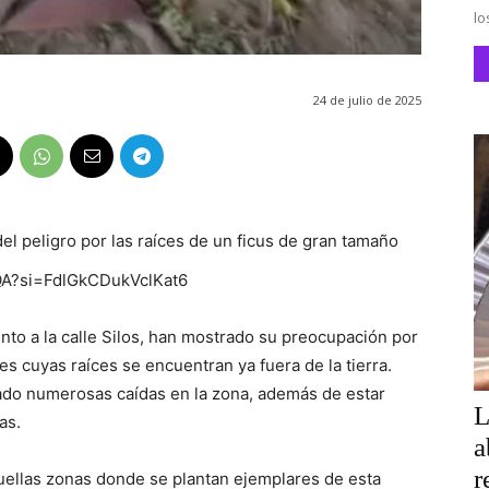
lo
24 de julio de 2025
del peligro por las raíces de un ficus de gran tamaño
QA?si=FdlGkCDukVclKat6
unto a la calle Silos, han mostrado su preocupación por
s cuyas raíces se encuentran ya fuera de la tierra.
ado numerosas caídas en la zona, además de estar
L
as.
a
r
quellas zonas donde se plantan ejemplares de esta