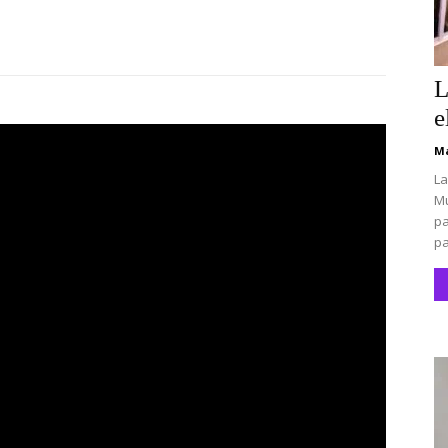
L
e
Ma
La
Mu
pa
pa