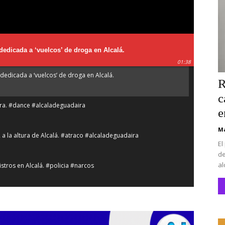
dedicada a ‘vuelcos’ de droga en Alcalá.
01:38
dedicada a ‘vuelcos’ de droga en Alcalá.
R
c
íra. #dance #alcaladeguadaira
e
Ma
2 a la altura de Alcalá. #atraco #alcaladeguadaira
El
de
al
stros en Alcalá. #policia #narcos
lá de Guadaíra. #alcaladeguadaira #vivienda #vpo