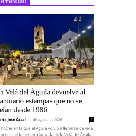
Hermandades
a Velá del Águila devuelve al
antuario estampas que no se
eían desde 1986
ría José Casal
-
1 de agosto de 2026
1
 noche en la que el Águila volvió a llenarse de vida
oche, con la primera jornada de la Velá del Águila,