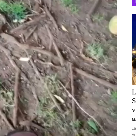
L
S
v
Ma
La
An