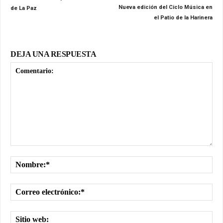
Nueva edición del Ciclo Música en
de La Paz
el Patio de la Harinera
DEJA UNA RESPUESTA
Comentario:
No
Cor
ele
Sit