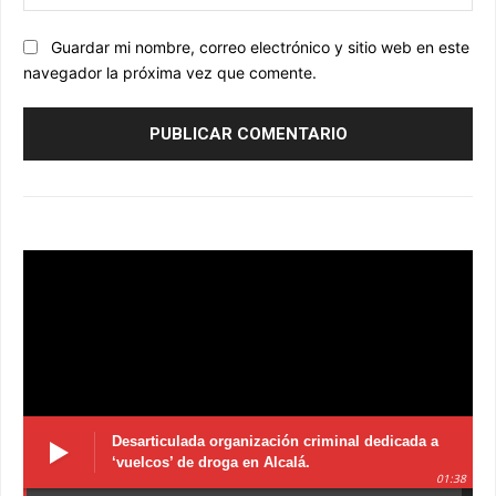
we
Guardar mi nombre, correo electrónico y sitio web en este
navegador la próxima vez que comente.
Desarticulada organización criminal dedicada a
‘vuelcos’ de droga en Alcalá.
01:38