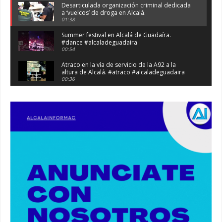
Desarticulada organización criminal dedicada
a ‘vuelcos’ de droga en Alcalá.
01:38
Summer festival en Alcalá de Guadaíra.
#dance #alcaladeguadaira
00:54
Atraco en la vía de servicio de la A92 a la
altura de Alcalá. #atraco #alcaladeguadaira
00:36
Robaban a narcotraficantes, hay registros en
Alcalá. #policia #narcos
00:41
Primeras 191 viviendas VPO en Alcalá de
Guadaíra. #alcaladeguadaira #vivienda #vpo
03:36
Nueva iluminación del Parque Oromana.
#alcaladeguadaira #luz #iluminacion
00:55
Premio de Medio Ambiente para el CEIP San
Mateo. #alcaladeguadaira #premios #colegio
03:01
Paseo de caballos. #alcaladeguadaira #ferias
#caballos