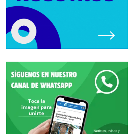
00:37
Un autobús ha golpeado a otro en el recinto
ferial. #accidente #alcaladeguadaira #ferias
00:08
Primer premio de casetas 2026.
#alcaladeguadaira #ferias
00:22