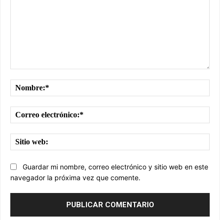
Comentario:
No
Cor
ele
Sit
we
Guardar mi nombre, correo electrónico y sitio web en este
navegador la próxima vez que comente.