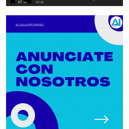
00:36
Robaban a narcotraficantes, hay registros en
Alcalá. #policia #narcos
00:41
Primeras 191 viviendas VPO en Alcalá de
Guadaíra. #alcaladeguadaira #vivienda #vpo
03:36
Nueva iluminación del Parque Oromana.
#alcaladeguadaira #luz #iluminacion
00:55
Premio de Medio Ambiente para el CEIP San
Mateo. #alcaladeguadaira #premios #colegio
03:01
Paseo de caballos. #alcaladeguadaira #ferias
#caballos
00:37
Un autobús ha golpeado a otro en el recinto
ferial. #accidente #alcaladeguadaira #ferias
00:08
Primer premio de casetas 2026.
#alcaladeguadaira #ferias
00:22