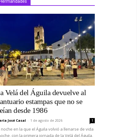
Hermandades
a Velá del Águila devuelve al
antuario estampas que no se
eían desde 1986
ría José Casal
-
1 de agosto de 2026
1
 noche en la que el Águila volvió a llenarse de vida
oche, con la primera jornada de la Velá del Águila,