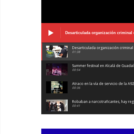
Desarticulada organización criminal 
Desarticulada organización criminal 
01:38
Summer festival en Alcalá de Guada
00:54
Atraco en la vía de servicio de la A9
00:36
Robaban a narcotraficantes, hay regi
00:41
Primeras 191 viviendas VPO en Alca
03:36