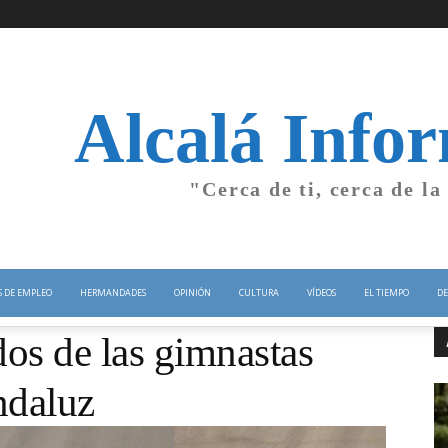
Alcalá Info
"Cerca de ti, cerca de la
S DE EMPLEO
HERMANDADES
OPINIÓN
CULTURA
VÍDEOS
EL TIEMPO
DE
dos de las gimnastas
ndaluz