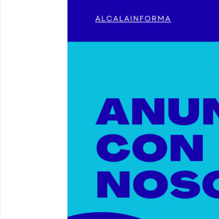
Nueva iluminación del Parque Oroma
00:55
Premio de Medio Ambiente para el 
03:01
Paseo de caballos. #alcaladeguadair
00:37
Un autobús ha golpeado a otro en el
00:08
Primer premio de casetas 2026. #al
00:22