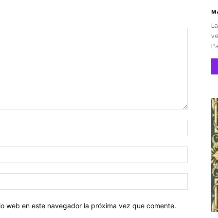
Ma
La
ve
Pa
Nombre:
Correo
electróni
Sitio
web:
itio web en este navegador la próxima vez que comente.