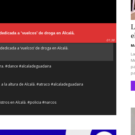
L
dedicada a ‘vuelcos’ de droga en Alcalá.
e
01:38
Ma
dedicada a ‘vuelcos’ de droga en Alcalá.
La
Mu
íra. #dance #alcaladeguadaira
pa
pa
2 a la altura de Alcalá. #atraco #alcaladeguadaira
stros en Alcalá. #policia #narcos
lá de Guadaíra. #alcaladeguadaira #vivienda #vpo