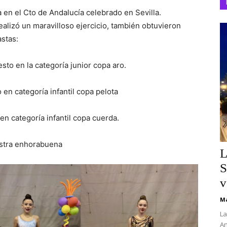
a en el Cto de Andalucía celebrado en Sevilla.
alizó un maravilloso ejercicio, también obtuvieron
stas:
sto en la categoría junior copa aro.
 en categoría infantil copa pelota
en categoría infantil copa cuerda.
estra enhorabuena
L
S
v
Ma
La
An