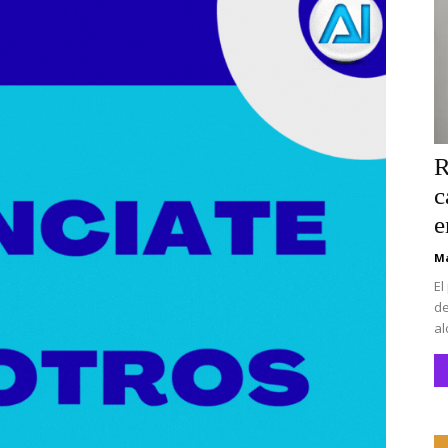
na. #alcaladeguadaira #luz #iluminacion
CEIP San Mateo. #alcaladeguadaira #premios #colegio
a #ferias #caballos
R
c
 recinto ferial. #accidente #alcaladeguadaira #ferias
e
caladeguadaira #ferias
Ma
El
de
al