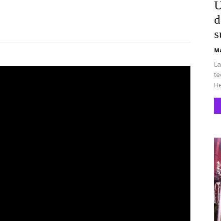
U
d
s
Ma
La
te
He