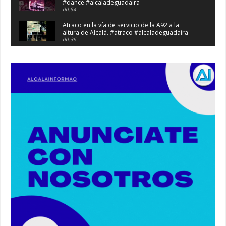
#dance #alcaladeguadaira
00:54
Atraco en la vía de servicio de la A92 a la
altura de Alcalá. #atraco #alcaladeguadaira
00:36
Robaban a narcotraficantes, hay registros en
Alcalá. #policia #narcos
00:41
Primeras 191 viviendas VPO en Alcalá de
Guadaíra. #alcaladeguadaira #vivienda #vpo
03:36
Nueva iluminación del Parque Oromana.
#alcaladeguadaira #luz #iluminacion
00:55
Premio de Medio Ambiente para el CEIP San
Mateo. #alcaladeguadaira #premios #colegio
03:01
Paseo de caballos. #alcaladeguadaira #ferias
#caballos
00:37
Un autobús ha golpeado a otro en el recinto
ferial. #accidente #alcaladeguadaira #ferias
00:08