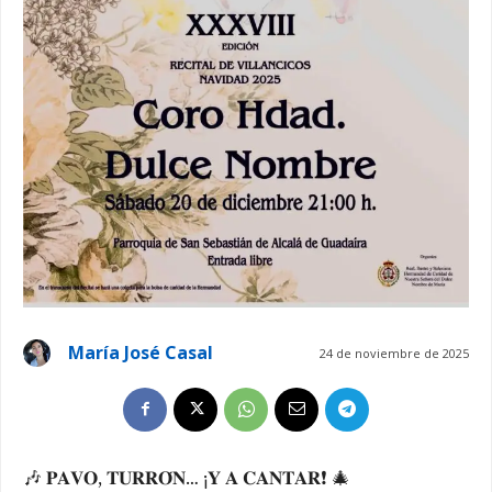
María José Casal
24 de noviembre de 2025
🎶 𝐏𝐀𝐕𝐎, 𝐓𝐔𝐑𝐑𝐎́𝐍… ¡𝐘 𝐀 𝐂𝐀𝐍𝐓𝐀𝐑❗ 🎄