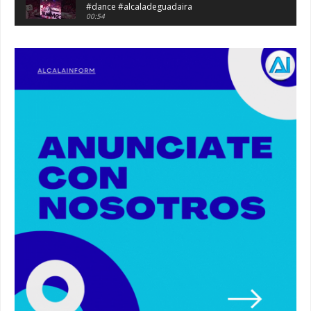
#dance #alcaladeguadaira
00:54
Atraco en la vía de servicio de la A92 a la
altura de Alcalá. #atraco #alcaladeguadaira
00:36
Robaban a narcotraficantes, hay registros en
Alcalá. #policia #narcos
00:41
Primeras 191 viviendas VPO en Alcalá de
Guadaíra. #alcaladeguadaira #vivienda #vpo
03:36
Nueva iluminación del Parque Oromana.
#alcaladeguadaira #luz #iluminacion
00:55
Premio de Medio Ambiente para el CEIP San
Mateo. #alcaladeguadaira #premios #colegio
03:01
Paseo de caballos. #alcaladeguadaira #ferias
#caballos
00:37
Un autobús ha golpeado a otro en el recinto
ferial. #accidente #alcaladeguadaira #ferias
00:08