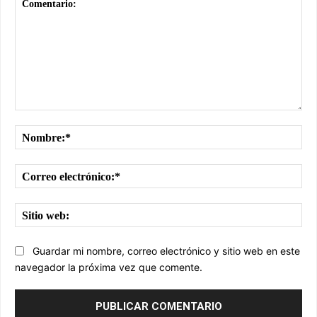
Comentario:
No
Cor
ele
Sit
we
Guardar mi nombre, correo electrónico y sitio web en este
navegador la próxima vez que comente.