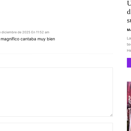
U
d
s
Ma
e diciembre de 2025 En 11:52 am
La
o magnífico cantaba muy bien
te
He
Nombre: