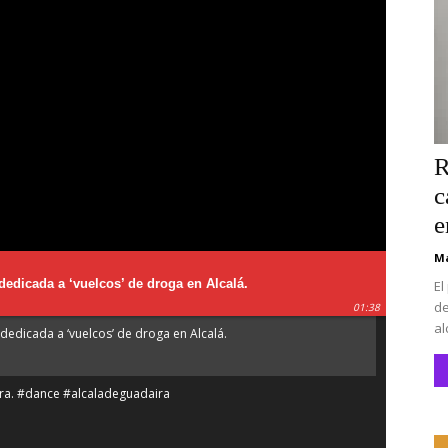
R
c
e
Ma
dedicada a ‘vuelcos’ de droga en Alcalá.
El
de
01:38
al
dedicada a ‘vuelcos’ de droga en Alcalá.
íra. #dance #alcaladeguadaira