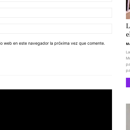
Correo
electróni
L
Sitio
web:
e
itio web en este navegador la próxima vez que comente.
Ma
La
Mu
pa
pa