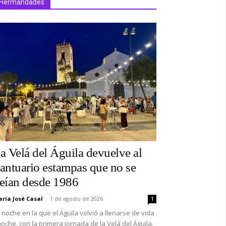
Hermandades
a Velá del Águila devuelve al
antuario estampas que no se
eían desde 1986
ría José Casal
-
1 de agosto de 2026
1
 noche en la que el Águila volvió a llenarse de vida
oche, con la primera jornada de la Velá del Águila,