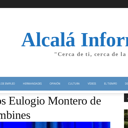
Alcalá Info
"Cerca de ti, cerca de la
S DE EMPLEO
HERMANDADES
OPINIÓN
CULTURA
VÍDEOS
EL TIEMPO
DE
ños Eulogio Montero de
ombines