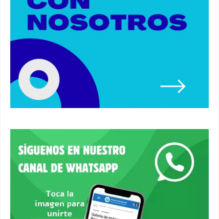
03:01
Paseo de caballos. #alcaladeguadaira #ferias
#caballos
00:37
Un autobús ha golpeado a otro en el recinto
ferial. #accidente #alcaladeguadaira #ferias
00:08
Primer premio de casetas 2026.
#alcaladeguadaira #ferias
00:22