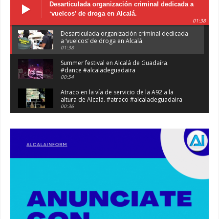
Desarticulada organización criminal dedicada a
‘vuelcos’ de droga en Alcalá.
01:38
Desarticulada organización criminal dedicada
a ‘vuelcos’ de droga en Alcalá.
01:38
Summer festival en Alcalá de Guadaíra.
#dance #alcaladeguadaira
00:54
Atraco en la vía de servicio de la A92 a la
altura de Alcalá. #atraco #alcaladeguadaira
00:36
Robaban a narcotraficantes, hay registros en
Alcalá. #policia #narcos
00:41
Primeras 191 viviendas VPO en Alcalá de
Guadaíra. #alcaladeguadaira #vivienda #vpo
03:36
Nueva iluminación del Parque Oromana.
#alcaladeguadaira #luz #iluminacion
00:55
Premio de Medio Ambiente para el CEIP San
Mateo. #alcaladeguadaira #premios #colegio