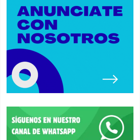
#alcaladeguadaira #luz #iluminacion
00:55
Premio de Medio Ambiente para el CEIP San
Mateo. #alcaladeguadaira #premios #colegio
03:01
Paseo de caballos. #alcaladeguadaira #ferias
#caballos
00:37
Un autobús ha golpeado a otro en el recinto
ferial. #accidente #alcaladeguadaira #ferias
00:08
Primer premio de casetas 2026.
#alcaladeguadaira #ferias
00:22