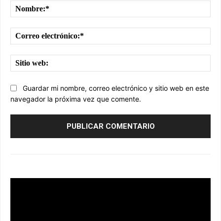
No
Cor
ele
Sit
we
Guardar mi nombre, correo electrónico y sitio web en este
navegador la próxima vez que comente.