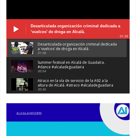
Desarticulada organización criminal dedicada a
‘vuelcos’ de droga en Alcalá.
01:38
Desarticulada organización criminal dedicada
a ‘vuelcos’ de droga en Alcalá.
01:38
Summer festival en Alcalá de Guadaíra.
#dance #alcaladeguadaira
00:54
Atraco en la vía de servicio de la A92 a la
altura de Alcalá. #atraco #alcaladeguadaira
00:36
Robaban a narcotraficantes, hay registros en
Alcalá. #policia #narcos
00:41
Primeras 191 viviendas VPO en Alcalá de
Guadaíra. #alcaladeguadaira #vivienda #vpo
03:36
Nueva iluminación del Parque Oromana.