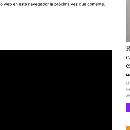
itio web en este navegador la próxima vez que comente.
R
c
e
Ma
El
de
al