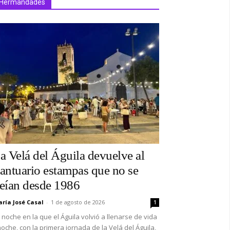
Hermandades
a Velá del Águila devuelve al
antuario estampas que no se
eían desde 1986
ría José Casal
-
1 de agosto de 2026
1
 noche en la que el Águila volvió a llenarse de vida
oche, con la primera jornada de la Velá del Águila,