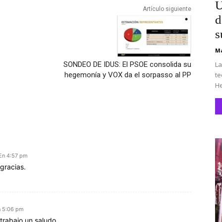
U
Artículo siguiente
d
s
Ma
La
SONDEO DE IDUS: El PSOE consolida su
te
hegemonía y VOX da el sorpasso al PP
He
En 4:57 pm
gracias.
n 5:06 pm
trabajo un saludo