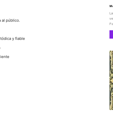
Ma
La
ve
 al público.
Pa
ódica y fiable
n
liente