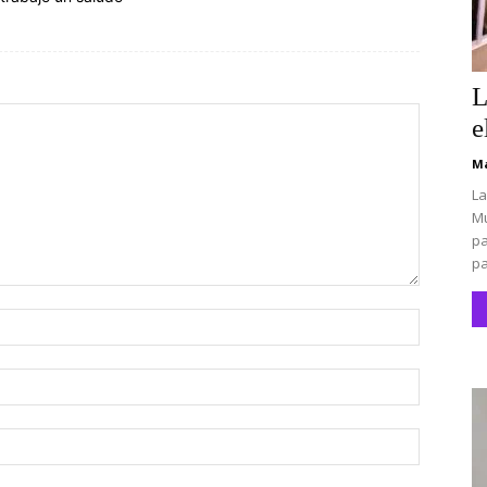
L
e
Ma
La
Mu
pa
pa
Nombre:
Correo
electróni
Sitio
web: