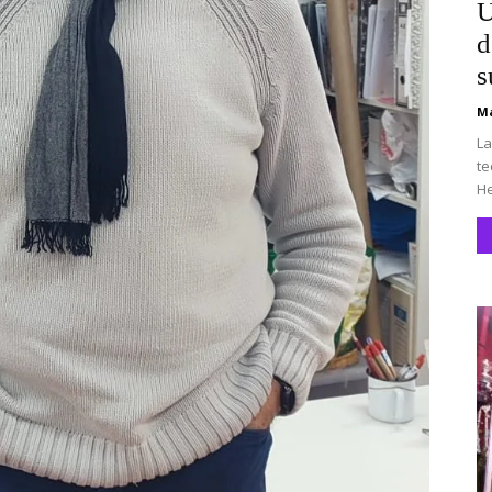
U
d
s
Ma
La
te
He