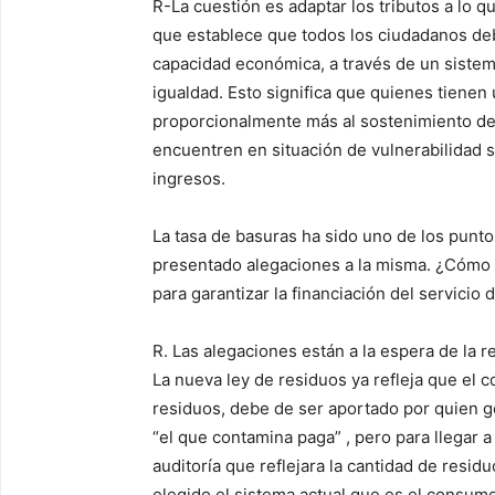
R-
La cuestión
es adaptar los tributos a lo 
que establece que todos los ciudadanos deb
capacidad económica, a través de un sistema 
igualdad. Esto significa que quienes tiene
proporcionalmente más al sostenimiento de
encuentren en situación de vulnerabilidad 
ingresos.
La
tasa de basuras ha sido uno de los punt
presentado alegaciones a la misma. ¿Cómo 
para garantizar la financiación del servicio 
R.
Las alegaciones están a la espera de la r
La
n
ueva ley de residuos ya refleja que el c
residuos, debe de ser
aportado por quien ge
“el que contamina paga”
, pero para llegar 
auditoría que
reflejara la cantidad de resi
elegido el sistema actual que
es el consumo