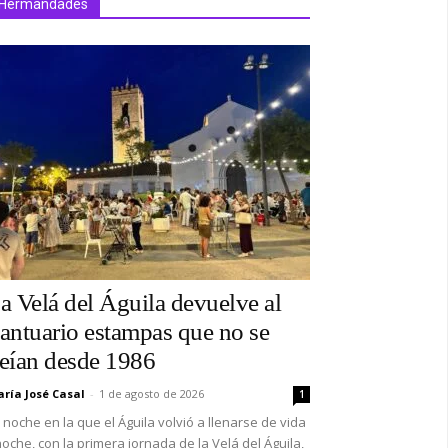
Hermandades
a Velá del Águila devuelve al
antuario estampas que no se
eían desde 1986
ría José Casal
-
1 de agosto de 2026
1
 noche en la que el Águila volvió a llenarse de vida
oche, con la primera jornada de la Velá del Águila,