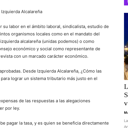
 Izquierda Alcalareña
or su
labor en el ámbito
laboral, sindicalista, estudio de
tintos organismos locales como en el mandato del
 izquierda alcalareña (unidas podemos) o como
consejo económico y social como representante de
revista con un marcado carácter económico.
aprobadas
. Desde Izquierda Alcalareña,
¿Cómo las
para lograr un sistema tributario más justo en el
L
S
expensas
de las respuestas a
las alegaciones
v
r por ley.
Ma
La
ebe pagar
la tasa
,
y
es quien se beneficia directamente
An