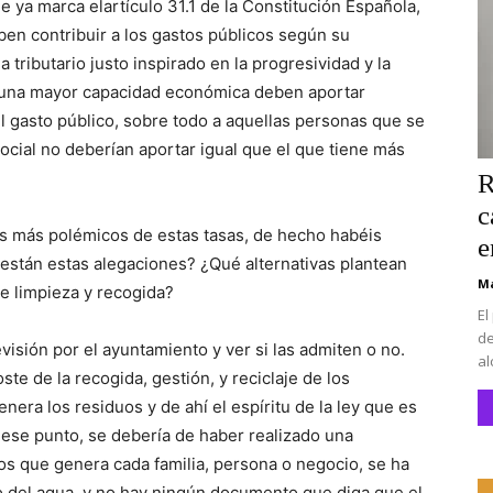
que ya marca
el
artículo 31.1 de la Constitución Española
,
en contribuir a los gastos públicos según su
tributario justo inspirado en la progresividad y la
n una mayor capacidad económica deben aportar
l gasto
público, sobre todo a aquellas personas
que se
social
no deberían aportar igual que el que
tiene más
R
c
os m
ás polémicos de estas tasas, de hecho habéis
e
están estas alegaciones?
¿Qué alternativas plantean
Ma
de limpieza y recogida?
El
de
evisión
por el ayuntamiento y ver si las admiten o
no.
al
oste de la recogida
, gestión, y reciclaje de los
nera los residuos y de ahí el espíritu de la ley que es
a ese punto, se debería de haber realizado una
duos que genera cada
familia,
persona
o
negocio, se ha
 del agua, y no hay ningún documento que diga que el