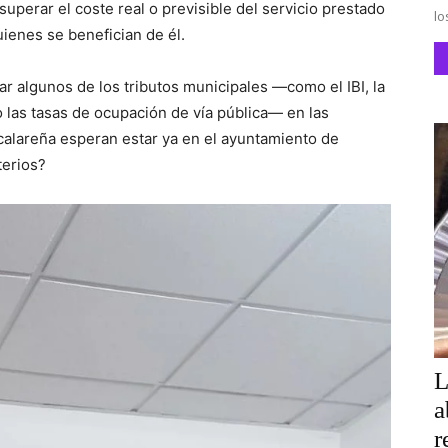
superar el coste real o previsible del servicio prestado
lo
ienes se benefician de él.
r algunos de los tributos municipales —como el IBI,
la
o las tasas de ocupación de vía pública— en las
calareña
esperan estar ya en el ayuntamiento de
terios?
L
a
r