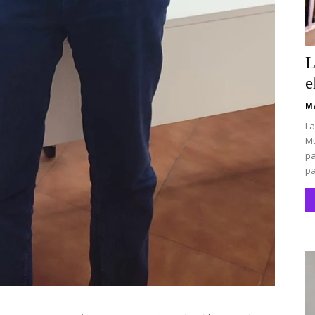
L
e
Ma
La
Mu
pa
pa