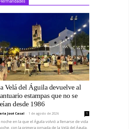
Hermandades
a Velá del Águila devuelve al
antuario estampas que no se
eían desde 1986
ría José Casal
-
1 de agosto de 2026
1
 noche en la que el Águila volvió a llenarse de vida
oche, con la primera jornada de la Velá del Águila,