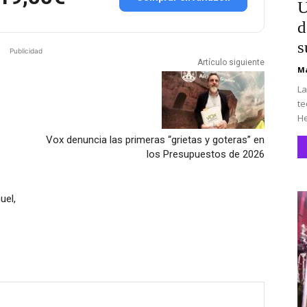
U
d
s
Publicidad
Artículo siguiente
Ma
La
te
He
Vox denuncia las primeras “grietas y goteras” en
los Presupuestos de 2026
uel,