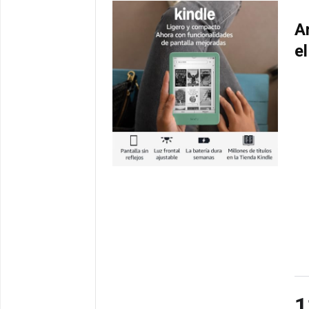
A
e
1