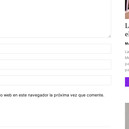
L
e
Ma
Nombre:
La
Mu
Correo
pa
electróni
pa
Sitio
web:
itio web en este navegador la próxima vez que comente.