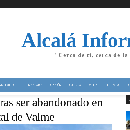
Alcalá Info
"Cerca de ti, cerca de la
S DE EMPLEO
HERMANDADES
OPINIÓN
CULTURA
VÍDEOS
EL TIEMPO
DE
ras ser abandonado en
tal de Valme