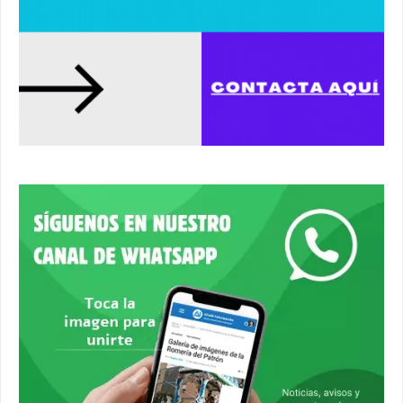
03:01
Paseo de caballos. #alcaladeguadaira #ferias
#caballos
00:37
Un autobús ha golpeado a otro en el recinto
ferial. #accidente #alcaladeguadaira #ferias
00:08