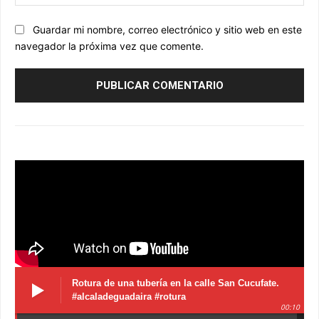
we
Guardar mi nombre, correo electrónico y sitio web en este
navegador la próxima vez que comente.
Rotura de una tubería en la calle San Cucufate.
#alcaladeguadaira #rotura
00:10