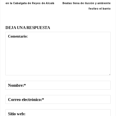
en la Cabalgata de Reyes de Alcalá
Beatas llena de ilusión y ambiente
festivo el barrio
DEJA UNA RESPUESTA
Comentario:
No
Cor
ele
Sit