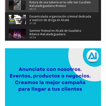
Rotura de una tubería en la calle San Cucufate.
#alcaladeguadaira #rotura
00:10
Desarticulada organización criminal dedicada
a ‘vuelcos’ de droga en Alcalá.
01:38
Summer festival en Alcalá de Guadaíra.
#dance #alcaladeguadaira
00:54
Atraco en la vía de servicio de la A92 a la
altura de Alcalá. #atraco #alcaladeguadaira
00:36
Robaban a narcotraficantes, hay registros en
Alcalá. #policia #narcos
00:41
Primeras 191 viviendas VPO en Alcalá de
Guadaíra. #alcaladeguadaira #vivienda #vpo
03:36
Nueva iluminación del Parque Oromana.
#alcaladeguadaira #luz #iluminacion
00:55
Premio de Medio Ambiente para el CEIP San
Mateo. #alcaladeguadaira #premios #colegio