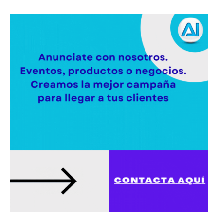
Atraco en la vía de servicio de la A92 a la
altura de Alcalá. #atraco #alcaladeguadaira
00:36
Robaban a narcotraficantes, hay registros en
Alcalá. #policia #narcos
00:41
Primeras 191 viviendas VPO en Alcalá de
Guadaíra. #alcaladeguadaira #vivienda #vpo
03:36
Nueva iluminación del Parque Oromana.
#alcaladeguadaira #luz #iluminacion
00:55
Premio de Medio Ambiente para el CEIP San
Mateo. #alcaladeguadaira #premios #colegio
03:01
Paseo de caballos. #alcaladeguadaira #ferias
#caballos
00:37
Un autobús ha golpeado a otro en el recinto
ferial. #accidente #alcaladeguadaira #ferias
00:08