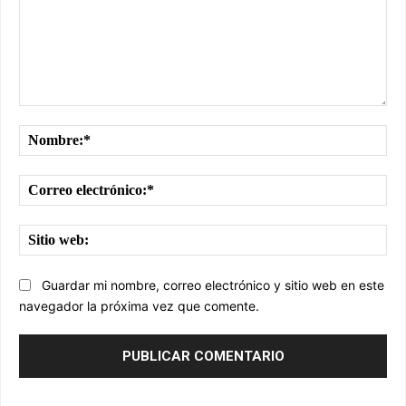
Comentario:
No
Cor
ele
Sit
we
Guardar mi nombre, correo electrónico y sitio web en este
navegador la próxima vez que comente.