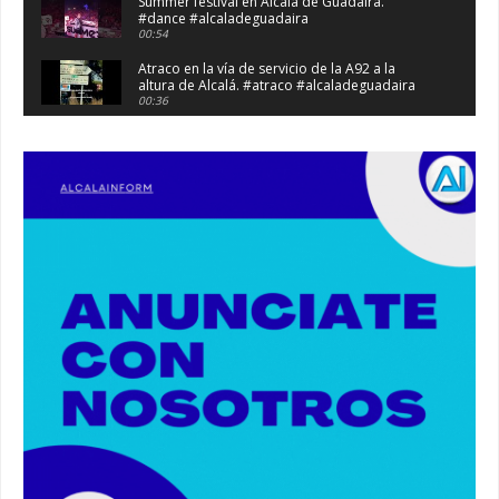
Summer festival en Alcalá de Guadaíra.
#dance #alcaladeguadaira
00:54
Atraco en la vía de servicio de la A92 a la
altura de Alcalá. #atraco #alcaladeguadaira
00:36
Robaban a narcotraficantes, hay registros en
Alcalá. #policia #narcos
00:41
Primeras 191 viviendas VPO en Alcalá de
Guadaíra. #alcaladeguadaira #vivienda #vpo
03:36
Nueva iluminación del Parque Oromana.
#alcaladeguadaira #luz #iluminacion
00:55
Premio de Medio Ambiente para el CEIP San
Mateo. #alcaladeguadaira #premios #colegio
03:01
Paseo de caballos. #alcaladeguadaira #ferias
#caballos
00:37
Un autobús ha golpeado a otro en el recinto
ferial. #accidente #alcaladeguadaira #ferias