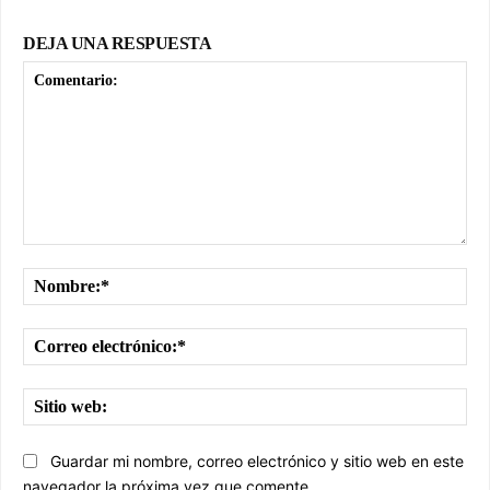
DEJA UNA RESPUESTA
Comentario:
No
Cor
ele
Sit
we
Guardar mi nombre, correo electrónico y sitio web en este
navegador la próxima vez que comente.