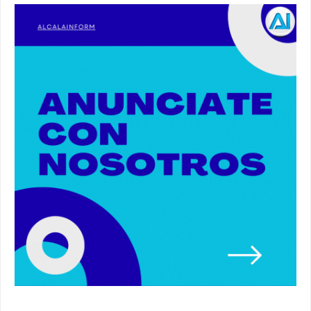
Alcalá. #policia #narcos
00:41
Primeras 191 viviendas VPO en Alcalá de
Guadaíra. #alcaladeguadaira #vivienda #vpo
03:36
Nueva iluminación del Parque Oromana.
#alcaladeguadaira #luz #iluminacion
00:55
Premio de Medio Ambiente para el CEIP San
Mateo. #alcaladeguadaira #premios #colegio
03:01
Paseo de caballos. #alcaladeguadaira #ferias
#caballos
00:37
Un autobús ha golpeado a otro en el recinto
ferial. #accidente #alcaladeguadaira #ferias
00:08
Primer premio de casetas 2026.
#alcaladeguadaira #ferias
00:22