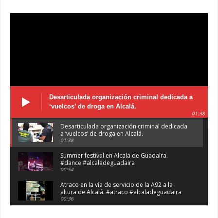
Desarticulada organización criminal dedicada a
‘vuelcos’ de droga en Alcalá.
01:38
Desarticulada organización criminal dedicada
a ‘vuelcos’ de droga en Alcalá.
01:38
Summer festival en Alcalá de Guadaíra.
#dance #alcaladeguadaira
00:54
Atraco en la vía de servicio de la A92 a la
altura de Alcalá. #atraco #alcaladeguadaira
00:36
Robaban a narcotraficantes, hay registros en