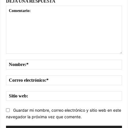
DEJA UNA RESPUESTA
Comentario:
No
Cor
ele
Sit
we
Guardar mi nombre, correo electrónico y sitio web en este
navegador la próxima vez que comente.