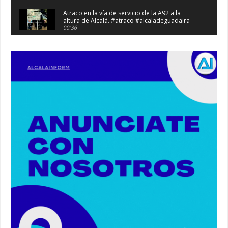
Atraco en la vía de servicio de la A92 a la
altura de Alcalá. #atraco #alcaladeguadaira
00:36
Robaban a narcotraficantes, hay registros en
Alcalá. #policia #narcos
00:41
Primeras 191 viviendas VPO en Alcalá de
Guadaíra. #alcaladeguadaira #vivienda #vpo
03:36
Nueva iluminación del Parque Oromana.
#alcaladeguadaira #luz #iluminacion
00:55
Premio de Medio Ambiente para el CEIP San
Mateo. #alcaladeguadaira #premios #colegio
03:01
Paseo de caballos. #alcaladeguadaira #ferias
#caballos
00:37
Un autobús ha golpeado a otro en el recinto
ferial. #accidente #alcaladeguadaira #ferias
00:08
Primer premio de casetas 2026.