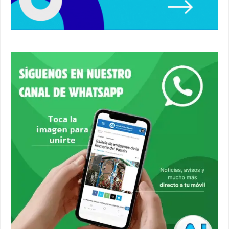
#alcaladeguadaira #ferias
00:22