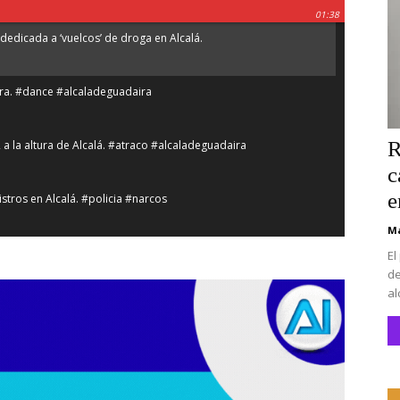
01:38
dedicada a ‘vuelcos’ de droga en Alcalá.
íra. #dance #alcaladeguadaira
R
2 a la altura de Alcalá. #atraco #alcaladeguadaira
c
e
stros en Alcalá. #policia #narcos
Ma
lá de Guadaíra. #alcaladeguadaira #vivienda #vpo
El
de
al
na. #alcaladeguadaira #luz #iluminacion
CEIP San Mateo. #alcaladeguadaira #premios #colegio