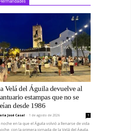
Hermandades
a Velá del Águila devuelve al
antuario estampas que no se
eían desde 1986
ría José Casal
-
1 de agosto de 2026
1
 noche en la que el Águila volvió a llenarse de vida
oche, con la primera jornada de la Velá del Águila,