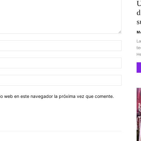
U
d
s
Ma
La
Nombre:
te
He
Correo
electróni
Sitio
web:
itio web en este navegador la próxima vez que comente.