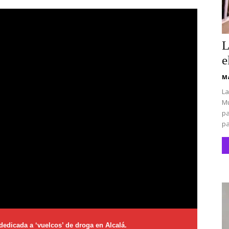
L
e
Ma
La
Mu
pa
pa
dedicada a ‘vuelcos’ de droga en Alcalá.