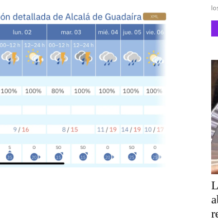
lo
L
a
r