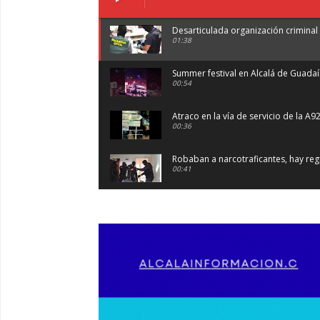
Desarticulada organización criminal 
01:38
Summer festival en Alcalá de Guada
00:54
Atraco en la vía de servicio de la A9
00:36
Robaban a narcotraficantes, hay regi
00:41
Primeras 191 viviendas VPO en Alca
03:36
Nueva iluminación del Parque Oroma
00:55
Premio de Medio Ambiente para el 
03:01