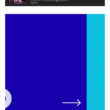
00:54
Atraco en la vía de servicio de la A92 a la
altura de Alcalá. #atraco #alcaladeguadaira
00:36
Robaban a narcotraficantes, hay registros en
Alcalá. #policia #narcos
00:41
Primeras 191 viviendas VPO en Alcalá de
Guadaíra. #alcaladeguadaira #vivienda #vpo
03:36
Nueva iluminación del Parque Oromana.
#alcaladeguadaira #luz #iluminacion
00:55
Premio de Medio Ambiente para el CEIP San
Mateo. #alcaladeguadaira #premios #colegio
03:01
Paseo de caballos. #alcaladeguadaira #ferias
#caballos
00:37
Un autobús ha golpeado a otro en el recinto
ferial. #accidente #alcaladeguadaira #ferias
00:08