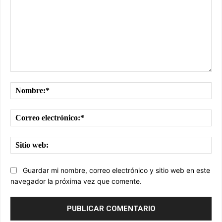
Comentario:
No
Cor
ele
Sit
we
Guardar mi nombre, correo electrónico y sitio web en este
navegador la próxima vez que comente.