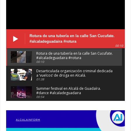
Rotura de una tubería en la calle San Cucufate.
#alcaladeguadaira #rotura
00:10
Rotura de una tubería en la calle San Cucufate.
#alcaladeguadaira #rotura
00:10
Desarticulada organización criminal dedicada
a ‘vuelcos’ de droga en Alcalá.
01:38
Summer festival en Alcalá de Guadaíra.
#dance #alcaladeguadaira
00:54
Atraco en la vía de servicio de la A92 a la
altura de Alcalá. #atraco #alcaladeguadaira
00:36
Robaban a narcotraficantes, hay registros en
Alcalá. #policia #narcos