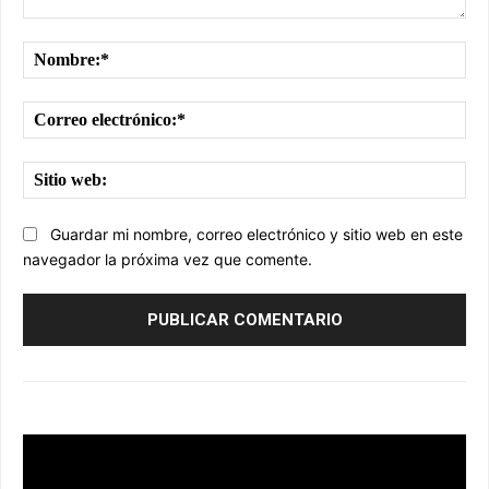
Comentario:
No
Cor
ele
Sit
we
Guardar mi nombre, correo electrónico y sitio web en este
navegador la próxima vez que comente.