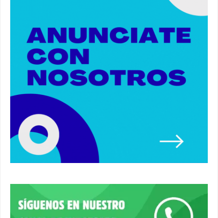
00:41
Primeras 191 viviendas VPO en Alcalá de
Guadaíra. #alcaladeguadaira #vivienda #vpo
03:36
Nueva iluminación del Parque Oromana.
#alcaladeguadaira #luz #iluminacion
00:55
Premio de Medio Ambiente para el CEIP San
Mateo. #alcaladeguadaira #premios #colegio
03:01
Paseo de caballos. #alcaladeguadaira #ferias
#caballos
00:37
Un autobús ha golpeado a otro en el recinto
ferial. #accidente #alcaladeguadaira #ferias
00:08