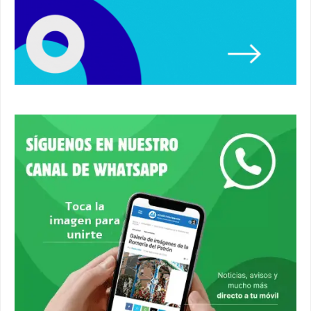
Paseo de caballos. #alcaladeguadaira #ferias
#caballos
00:37
Un autobús ha golpeado a otro en el recinto
ferial. #accidente #alcaladeguadaira #ferias
00:08