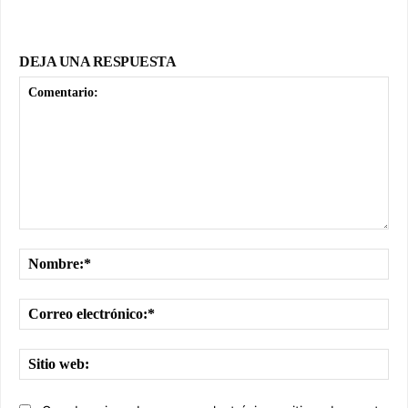
DEJA UNA RESPUESTA
Comentario:
No
Cor
ele
Sit
we