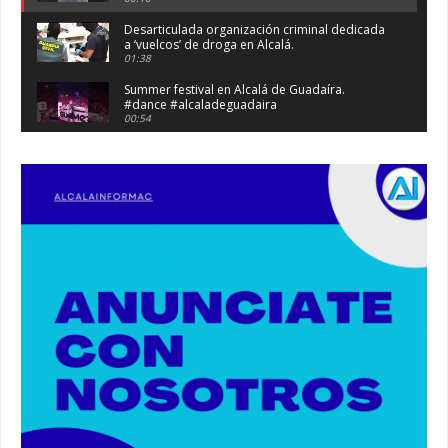
Desarticulada organización criminal dedicada
a ‘vuelcos’ de droga en Alcalá.
01:38
Summer festival en Alcalá de Guadaíra.
#dance #alcaladeguadaira
00:54
Atraco en la vía de servicio de la A92 a la
altura de Alcalá. #atraco #alcaladeguadaira
00:36
Robaban a narcotraficantes, hay registros en
Alcalá. #policia #narcos
00:41
Primeras 191 viviendas VPO en Alcalá de
Guadaíra. #alcaladeguadaira #vivienda #vpo
03:36
Nueva iluminación del Parque Oromana.
#alcaladeguadaira #luz #iluminacion
00:55
Premio de Medio Ambiente para el CEIP San
Mateo. #alcaladeguadaira #premios #colegio
03:01