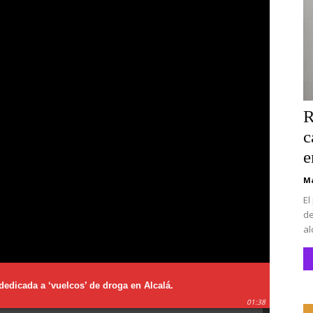
R
c
e
Ma
El
de
al
dedicada a ‘vuelcos’ de droga en Alcalá.
01:38