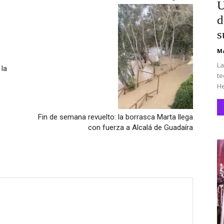
U
d
s
Ma
La
 la
te
He
Fin de semana revuelto: la borrasca Marta llega
con fuerza a Alcalá de Guadaíra