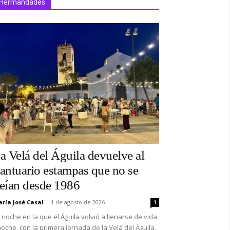
Hermandades
a Velá del Águila devuelve al
antuario estampas que no se
eían desde 1986
ría José Casal
-
1 de agosto de 2026
1
 noche en la que el Águila volvió a llenarse de vida
oche, con la primera jornada de la Velá del Águila,