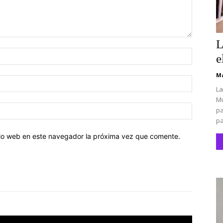
L
Nombre:
e
Ma
Correo
La
electróni
Mu
Sitio
pa
web:
pa
itio web en este navegador la próxima vez que comente.