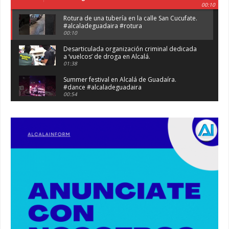
00:10
Rotura de una tubería en la calle San Cucufate.
#alcaladeguadaira #rotura
00:10
Desarticulada organización criminal dedicada
a ‘vuelcos’ de droga en Alcalá.
01:38
Summer festival en Alcalá de Guadaíra.
#dance #alcaladeguadaira
00:54
Atraco en la vía de servicio de la A92 a la
altura de Alcalá. #atraco #alcaladeguadaira
00:36
Robaban a narcotraficantes, hay registros en
Alcalá. #policia #narcos
00:41
Primeras 191 viviendas VPO en Alcalá de
Guadaíra. #alcaladeguadaira #vivienda #vpo
03:36
Nueva iluminación del Parque Oromana.
#alcaladeguadaira #luz #iluminacion
00:55