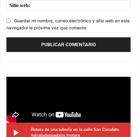
Sit
we
Guardar mi nombre, correo electrónico y sitio web en este
navegador la próxima vez que comente.
Rotura de una tubería en la calle San Cucufate.
#alcaladeguadaira #rotura