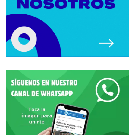
Premio de Medio Ambiente para el CEIP San
Mateo. #alcaladeguadaira #premios #colegio
03:01
Paseo de caballos. #alcaladeguadaira #ferias
#caballos
00:37
Un autobús ha golpeado a otro en el recinto
ferial. #accidente #alcaladeguadaira #ferias
00:08