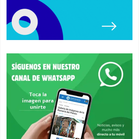
Un autobús ha golpeado a otro en el recinto
ferial. #accidente #alcaladeguadaira #ferias
00:08
Primer premio de casetas 2026.
#alcaladeguadaira #ferias
00:22