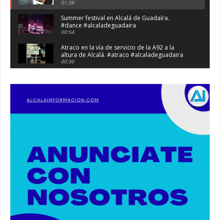
01:38
Summer festival en Alcalá de Guadaíra.
#dance #alcaladeguadaira
00:54
Atraco en la vía de servicio de la A92 a la
altura de Alcalá. #atraco #alcaladeguadaira
00:36
Robaban a narcotraficantes, hay registros en
Alcalá. #policia #narcos
00:41
Primeras 191 viviendas VPO en Alcalá de
Guadaíra. #alcaladeguadaira #vivienda #vpo
03:36
Nueva iluminación del Parque Oromana.
#alcaladeguadaira #luz #iluminacion
00:55
Premio de Medio Ambiente para el CEIP San
Mateo. #alcaladeguadaira #premios #colegio
03:01
Paseo de caballos. #alcaladeguadaira #ferias
#caballos
00:37