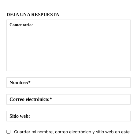
DEJA UNA RESPUESTA
Comentario:
No
Cor
ele
Sit
we
Guardar mi nombre, correo electrónico y sitio web en este