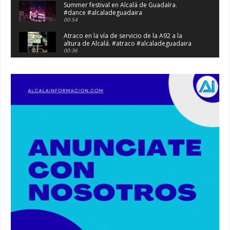
Summer festival en Alcalá de Guadaíra.
#dance #alcaladeguadaira
00:54
Atraco en la vía de servicio de la A92 a la
altura de Alcalá. #atraco #alcaladeguadaira
00:36
Robaban a narcotraficantes, hay registros en
Alcalá. #policia #narcos
00:41
Primeras 191 viviendas VPO en Alcalá de
Guadaíra. #alcaladeguadaira #vivienda #vpo
03:36
Nueva iluminación del Parque Oromana.
#alcaladeguadaira #luz #iluminacion
00:55
Premio de Medio Ambiente para el CEIP San
Mateo. #alcaladeguadaira #premios #colegio
03:01
Paseo de caballos. #alcaladeguadaira #ferias
#caballos
00:37
Un autobús ha golpeado a otro en el recinto
ferial. #accidente #alcaladeguadaira #ferias