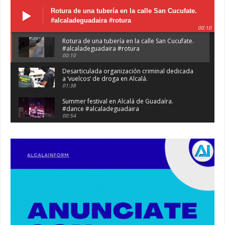
Rotura de una tubería en la calle San Cucufate.
#alcaladeguadaira #rotura
00:10
Rotura de una tubería en la calle San Cucufate.
#alcaladeguadaira #rotura
00:10
Desarticulada organización criminal dedicada
a ‘vuelcos’ de droga en Alcalá.
01:38
Summer festival en Alcalá de Guadaíra.
#dance #alcaladeguadaira
00:54
Atraco en la vía de servicio de la A92 a la
altura de Alcalá. #atraco #alcaladeguadaira
00:36
Robaban a narcotraficantes, hay registros en
Alcalá. #policia #narcos
00:41
Primeras 191 viviendas VPO en Alcalá de
Guadaíra. #alcaladeguadaira #vivienda #vpo
03:36
Nueva iluminación del Parque Oromana.