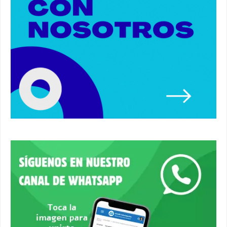
#alcaladeguadaira #luz #iluminacion
00:55
Premio de Medio Ambiente para el CEIP San
Mateo. #alcaladeguadaira #premios #colegio
03:01
Paseo de caballos. #alcaladeguadaira #ferias
#caballos
00:37
Un autobús ha golpeado a otro en el recinto
ferial. #accidente #alcaladeguadaira #ferias
00:08