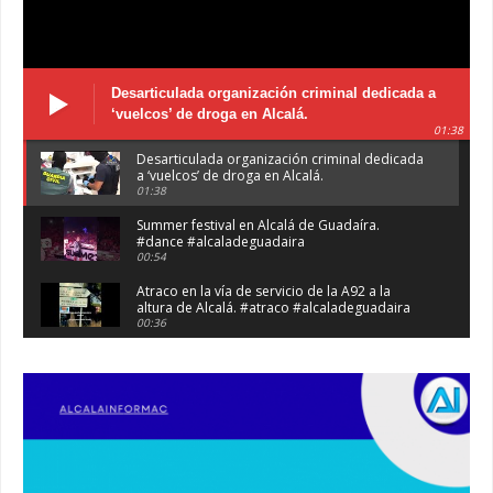
Desarticulada organización criminal dedicada a
‘vuelcos’ de droga en Alcalá.
01:38
Desarticulada organización criminal dedicada
a ‘vuelcos’ de droga en Alcalá.
01:38
Summer festival en Alcalá de Guadaíra.
#dance #alcaladeguadaira
00:54
Atraco en la vía de servicio de la A92 a la
altura de Alcalá. #atraco #alcaladeguadaira
00:36
Robaban a narcotraficantes, hay registros en
Alcalá. #policia #narcos
00:41
Primeras 191 viviendas VPO en Alcalá de
Guadaíra. #alcaladeguadaira #vivienda #vpo
03:36
Nueva iluminación del Parque Oromana.