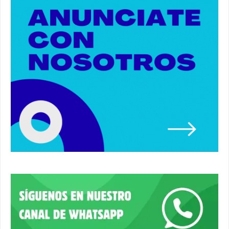
#alcaladeguadaira #luz #iluminacion
00:55
Premio de Medio Ambiente para el CEIP San
Mateo. #alcaladeguadaira #premios #colegio
03:01
Paseo de caballos. #alcaladeguadaira #ferias
#caballos
00:37
Un autobús ha golpeado a otro en el recinto
ferial. #accidente #alcaladeguadaira #ferias
00:08
Primer premio de casetas 2026.
#alcaladeguadaira #ferias
00:22