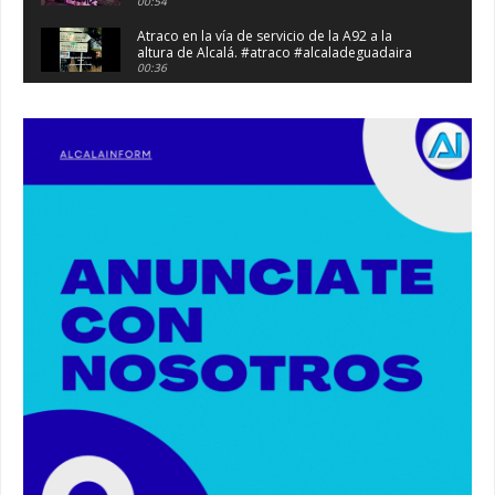
00:54
Atraco en la vía de servicio de la A92 a la
altura de Alcalá. #atraco #alcaladeguadaira
00:36
Robaban a narcotraficantes, hay registros en
Alcalá. #policia #narcos
00:41
Primeras 191 viviendas VPO en Alcalá de
Guadaíra. #alcaladeguadaira #vivienda #vpo
03:36
Nueva iluminación del Parque Oromana.
#alcaladeguadaira #luz #iluminacion
00:55
Premio de Medio Ambiente para el CEIP San
Mateo. #alcaladeguadaira #premios #colegio
03:01
Paseo de caballos. #alcaladeguadaira #ferias
#caballos
00:37
Un autobús ha golpeado a otro en el recinto
ferial. #accidente #alcaladeguadaira #ferias
00:08