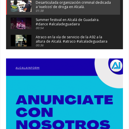
Desarticulada organización criminal dedicada
a ‘vuelcos’ de droga en Alcalá.
01:38
Summer festival en Alcalá de Guadaíra.
#dance #alcaladeguadaira
00:54
Atraco en la vía de servicio de la A92 a la
altura de Alcalá. #atraco #alcaladeguadaira
00:36
Robaban a narcotraficantes, hay registros en
Alcalá. #policia #narcos
00:41
Primeras 191 viviendas VPO en Alcalá de
Guadaíra. #alcaladeguadaira #vivienda #vpo
03:36
Nueva iluminación del Parque Oromana.
#alcaladeguadaira #luz #iluminacion
00:55
Premio de Medio Ambiente para el CEIP San
Mateo. #alcaladeguadaira #premios #colegio
03:01
Paseo de caballos. #alcaladeguadaira #ferias
#caballos