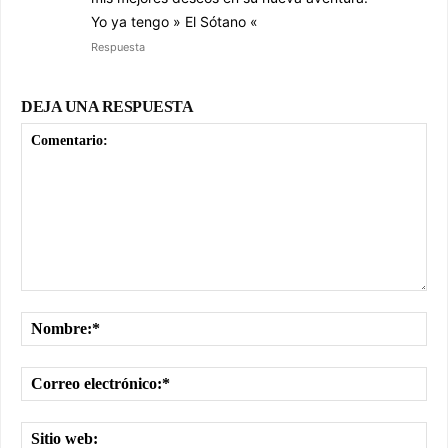
Yo ya tengo » El Sótano «
Respuesta
DEJA UNA RESPUESTA
Comentario:
No
Cor
ele
Sit