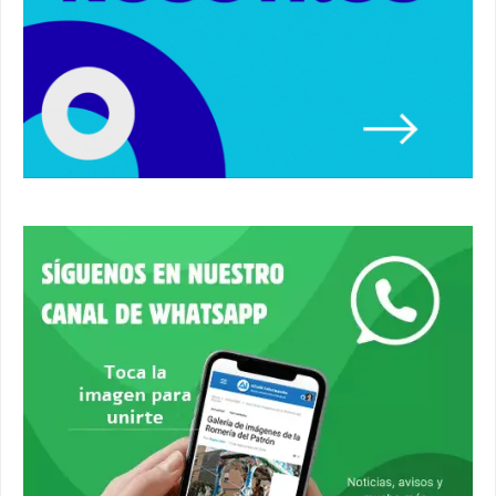
00:37
Un autobús ha golpeado a otro en el recinto
ferial. #accidente #alcaladeguadaira #ferias
00:08
Primer premio de casetas 2026.
#alcaladeguadaira #ferias
00:22