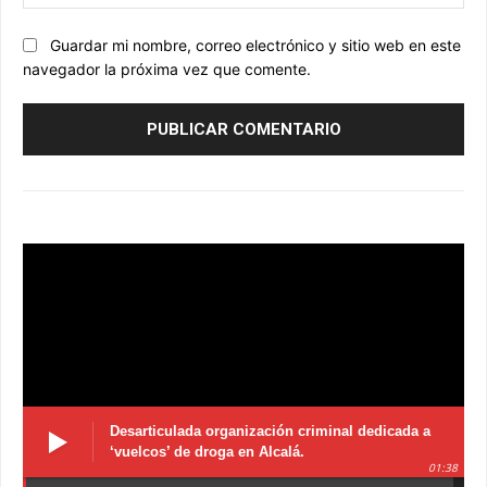
we
Guardar mi nombre, correo electrónico y sitio web en este
navegador la próxima vez que comente.
Desarticulada organización criminal dedicada a
‘vuelcos’ de droga en Alcalá.
01:38