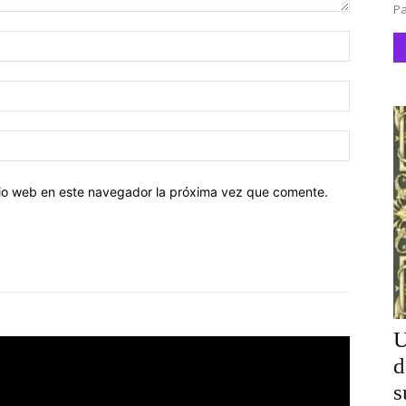
Pa
Nombre:
Correo
electróni
Sitio
web:
itio web en este navegador la próxima vez que comente.
U
d
s