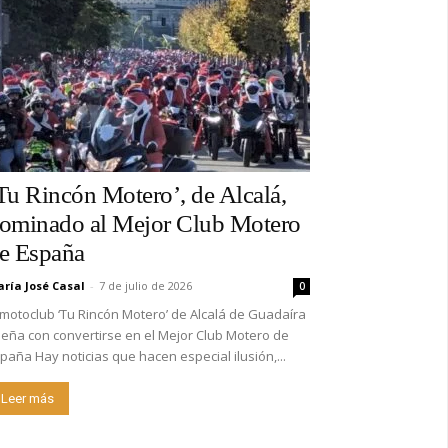
Tu Rincón Motero’, de Alcalá,
ominado al Mejor Club Motero
e España
ría José Casal
-
7 de julio de 2026
0
 motoclub ‘Tu Rincón Motero’ de Alcalá de Guadaíra
eña con convertirse en el Mejor Club Motero de
paña Hay noticias que hacen especial ilusión,...
Leer más