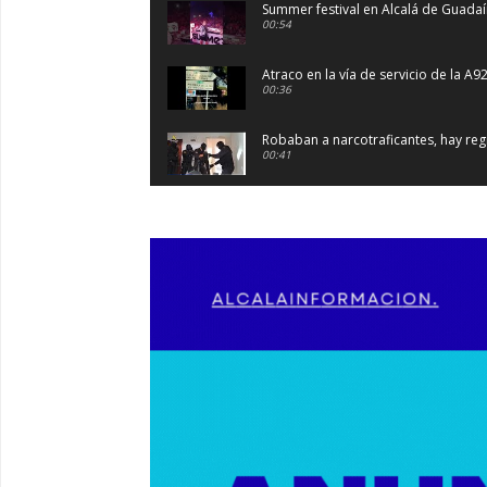
Summer festival en Alcalá de Guada
00:54
Atraco en la vía de servicio de la A9
00:36
Robaban a narcotraficantes, hay regi
00:41
Primeras 191 viviendas VPO en Alca
03:36
Nueva iluminación del Parque Oroma
00:55
Premio de Medio Ambiente para el 
03:01
Paseo de caballos. #alcaladeguadair
00:37
Un autobús ha golpeado a otro en el
00:08