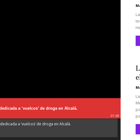
Ma
La
te
He
L
e
Ma
La
Mu
dedicada a ‘vuelcos’ de droga en Alcalá.
pa
pa
01:38
dedicada a ‘vuelcos’ de droga en Alcalá.