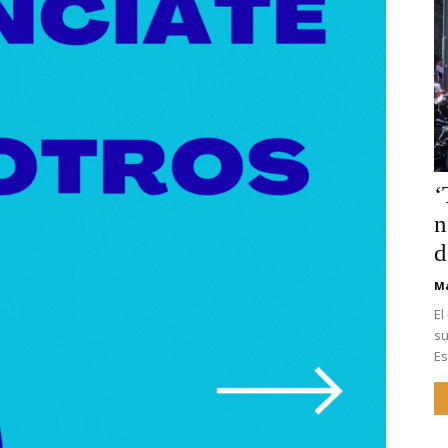
caladeguadaira #ferias
‘
n
d
Ma
El
su
Es