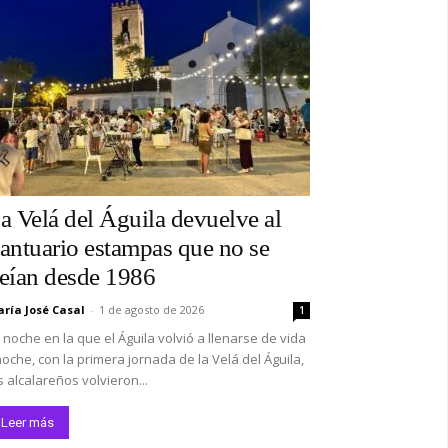
a Velá del Águila devuelve al
antuario estampas que no se
eían desde 1986
ría José Casal
-
1 de agosto de 2026
1
 noche en la que el Águila volvió a llenarse de vida
oche, con la primera jornada de la Velá del Águila,
s alcalareños volvieron...
Leer más