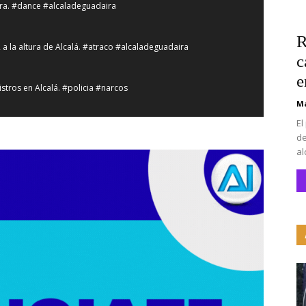
íra. #dance #alcaladeguadaira
R
2 a la altura de Alcalá. #atraco #alcaladeguadaira
c
e
stros en Alcalá. #policia #narcos
Ma
El
lá de Guadaíra. #alcaladeguadaira #vivienda #vpo
de
al
na. #alcaladeguadaira #luz #iluminacion
CEIP San Mateo. #alcaladeguadaira #premios #colegio
a #ferias #caballos
 recinto ferial. #accidente #alcaladeguadaira #ferias