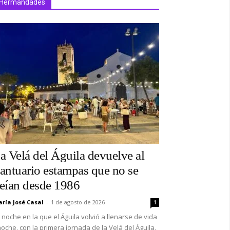
Hermandades
a Velá del Águila devuelve al
antuario estampas que no se
eían desde 1986
ría José Casal
-
1 de agosto de 2026
1
 noche en la que el Águila volvió a llenarse de vida
oche, con la primera jornada de la Velá del Águila,