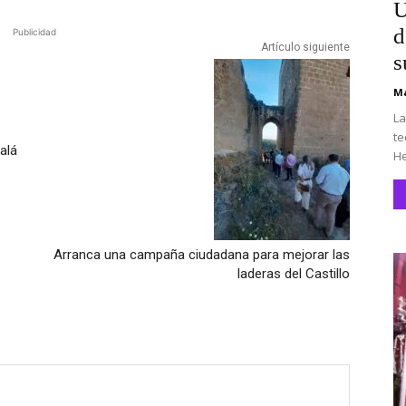
U
d
Publicidad
Artículo siguiente
s
Ma
La
te
alá
He
Arranca una campaña ciudadana para mejorar las
laderas del Castillo