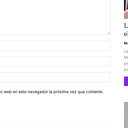
L
e
Ma
Nombre:
La
Mu
Correo
pa
electróni
pa
Sitio
web:
itio web en este navegador la próxima vez que comente.