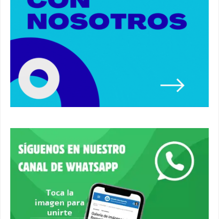
03:01
Paseo de caballos. #alcaladeguadaira #ferias
#caballos
00:37
Un autobús ha golpeado a otro en el recinto
ferial. #accidente #alcaladeguadaira #ferias
00:08
Primer premio de casetas 2026.
#alcaladeguadaira #ferias
00:22