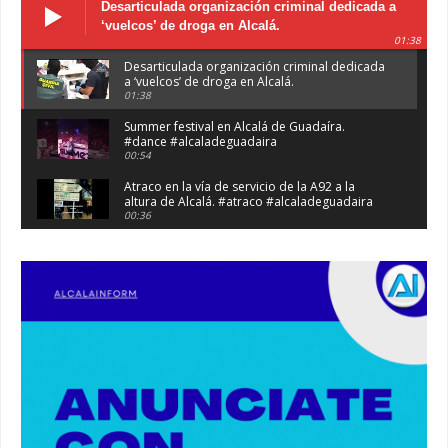
Desarticulada organización criminal dedicada a
‘vuelcos’ de droga en Alcalá.
01:38
Desarticulada organización criminal dedicada
a ‘vuelcos’ de droga en Alcalá.
01:38
Summer festival en Alcalá de Guadaíra.
#dance #alcaladeguadaira
00:54
Atraco en la vía de servicio de la A92 a la
altura de Alcalá. #atraco #alcaladeguadaira
00:36
Robaban a narcotraficantes, hay registros en
Alcalá. #policia #narcos
00:41
Primeras 191 viviendas VPO en Alcalá de
Guadaíra. #alcaladeguadaira #vivienda #vpo
03:36
Nueva iluminación del Parque Oromana.
#alcaladeguadaira #luz #iluminacion
00:55
Premio de Medio Ambiente para el CEIP San
Mateo. #alcaladeguadaira #premios #colegio