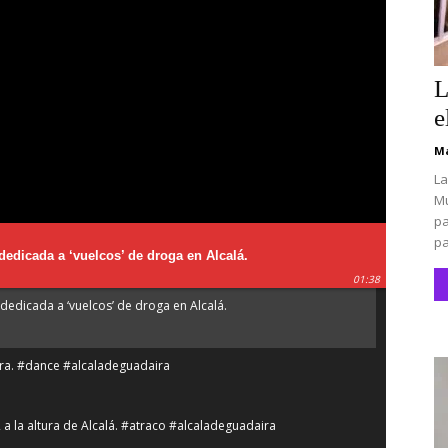
L
e
Ma
La
Mu
pa
pa
dedicada a ‘vuelcos’ de droga en Alcalá.
01:38
dedicada a ‘vuelcos’ de droga en Alcalá.
íra. #dance #alcaladeguadaira
2 a la altura de Alcalá. #atraco #alcaladeguadaira