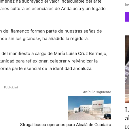
iménez ha subrayado el valor incalculable del arte
lo
lares culturales esenciales de Andalucía y un legado
ión del flamenco forman parte de nuestras señas de
de sin los gitanos», ha añadido la regidora.
a del manifiesto a cargo de María Luisa Cruz Bermejo,
nidad para reflexionar, celebrar y reivindicar la
forma parte esencial de la identidad andaluza.
Publicidad
Artículo siguiente
L
a
Strugal busca operarios para Alcalá de Guadaíra
r