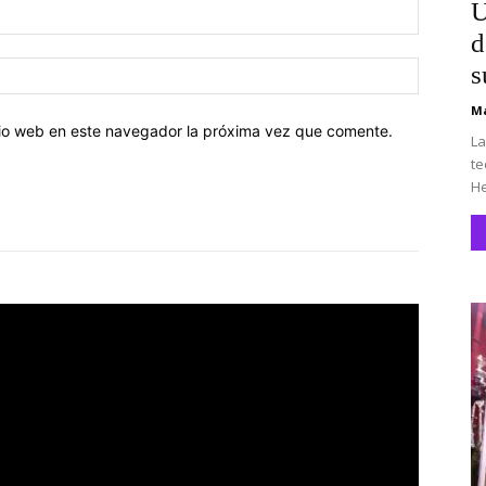
U
Correo
electróni
d
Sitio
s
web:
Ma
itio web en este navegador la próxima vez que comente.
La
te
He