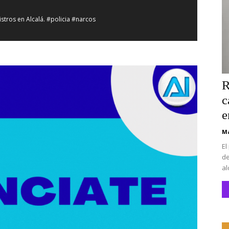
stros en Alcalá. #policia #narcos
lá de Guadaíra. #alcaladeguadaira #vivienda #vpo
na. #alcaladeguadaira #luz #iluminacion
R
c
CEIP San Mateo. #alcaladeguadaira #premios #colegio
e
Ma
a #ferias #caballos
El
de
al
 recinto ferial. #accidente #alcaladeguadaira #ferias
caladeguadaira #ferias