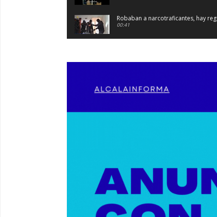
Robaban a narcotraficantes, hay regi
00:41
Primeras 191 viviendas VPO en Alca
03:36
Nueva iluminación del Parque Oroma
00:55
Premio de Medio Ambiente para el 
03:01
Paseo de caballos. #alcaladeguadair
00:37
Un autobús ha golpeado a otro en el
00:08
Primer premio de casetas 2026. #al
00:22