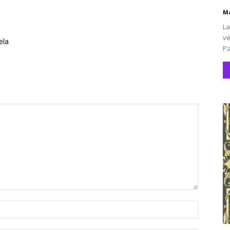
Ma
La
ve
ela
Pa
Nombre: