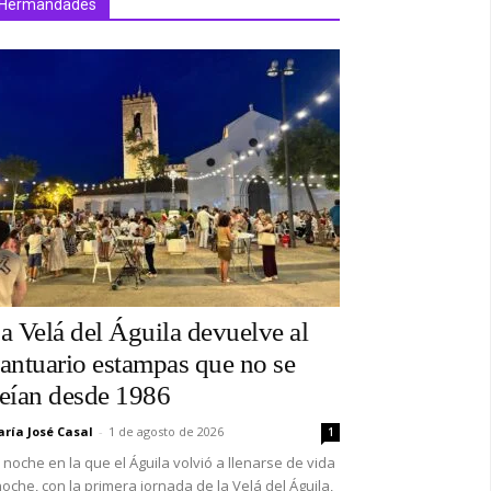
Hermandades
a Velá del Águila devuelve al
antuario estampas que no se
eían desde 1986
ría José Casal
-
1 de agosto de 2026
1
 noche en la que el Águila volvió a llenarse de vida
oche, con la primera jornada de la Velá del Águila,