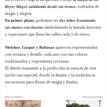
En el cartel, Ángela ha querido reflejar 𝒍𝒂 𝒎𝒂𝒈𝒊𝒂 𝒅𝒆 𝒍𝒐𝒔
𝑹𝒆𝒚𝒆𝒔 𝑴𝒂𝒈𝒐𝒔 𝒔𝒂𝒍𝒖𝒅𝒂𝒏𝒅𝒐 𝒅𝒆𝒔𝒅𝒆 𝒔𝒖𝒔 𝒕𝒓𝒐𝒏𝒐𝒔, rodeados de
magia y alegría.
𝐄𝐧 𝐩𝐫𝐢𝐦𝐞𝐫 𝐩𝐥𝐚𝐧𝐨, podemos ver 𝒅𝒐𝒔 𝒏𝒊𝒏̃𝒐𝒔 𝒍𝒆𝒗𝒂𝒏𝒕𝒂𝒏𝒅𝒐
𝒔𝒖𝒔 𝒎𝒂𝒏𝒐𝒔 𝒄𝒐𝒏 𝒊𝒍𝒖𝒔𝒊𝒐́𝒏, simbolizando la mirada inocente
y expectante que llena las calles cada 5 de enero.
𝐌𝐞𝐥𝐜𝐡𝐨𝐫, 𝐆𝐚𝐬𝐩𝐚𝐫 𝐲 𝐁𝐚𝐥𝐭𝐚𝐬𝐚𝐫 aparecen representados
con ternura y detalle, cada uno con sus colores
tradicionales y expresiones cercanas.
El diseño transmite a la perfección la esencia de esta
noche tan especial, donde la ilusión y la tradición se
encuentran para llenar de magia e ilusión.
Artículo anterior
Artículo siguiente