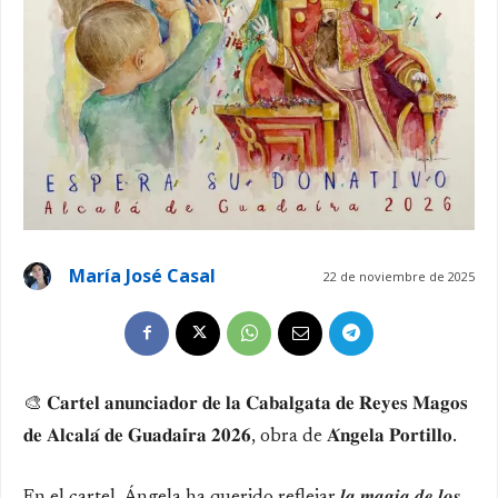
María José Casal
22 de noviembre de 2025
🎨 𝐂𝐚𝐫𝐭𝐞𝐥 𝐚𝐧𝐮𝐧𝐜𝐢𝐚𝐝𝐨𝐫 𝐝𝐞 𝐥𝐚 𝐂𝐚𝐛𝐚𝐥𝐠𝐚𝐭𝐚 𝐝𝐞 𝐑𝐞𝐲𝐞𝐬 𝐌𝐚𝐠𝐨𝐬
𝐝𝐞 𝐀𝐥𝐜𝐚𝐥𝐚́ 𝐝𝐞 𝐆𝐮𝐚𝐝𝐚𝐢́𝐫𝐚 𝟐𝟎𝟐𝟔, obra de 𝐀́𝐧𝐠𝐞𝐥𝐚 𝐏𝐨𝐫𝐭𝐢𝐥𝐥𝐨.