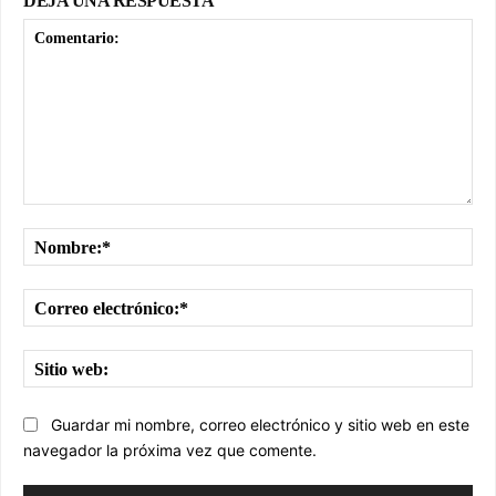
DEJA UNA RESPUESTA
Comentario:
No
Cor
ele
Sit
we
Guardar mi nombre, correo electrónico y sitio web en este
navegador la próxima vez que comente.