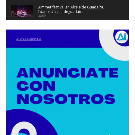
Summer festival en Alcalá de Guadaíra.
#dance #alcaladeguadaira
00:54
Atraco en la vía de servicio de la A92 a la
altura de Alcalá. #atraco #alcaladeguadaira
00:36
Robaban a narcotraficantes, hay registros en
Alcalá. #policia #narcos
00:41
Primeras 191 viviendas VPO en Alcalá de
Guadaíra. #alcaladeguadaira #vivienda #vpo
03:36
Nueva iluminación del Parque Oromana.
#alcaladeguadaira #luz #iluminacion
00:55
Premio de Medio Ambiente para el CEIP San
Mateo. #alcaladeguadaira #premios #colegio
03:01
Paseo de caballos. #alcaladeguadaira #ferias
#caballos
00:37
Un autobús ha golpeado a otro en el recinto