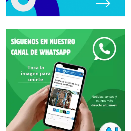
ferial. #accidente #alcaladeguadaira #ferias
00:08