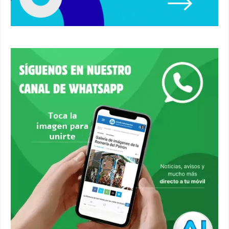
#alcaladeguadaira #ferias
00:22