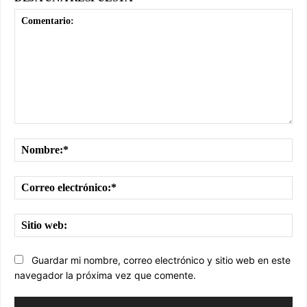
Comentario:
No
Cor
ele
Sit
we
Guardar mi nombre, correo electrónico y sitio web en este
navegador la próxima vez que comente.