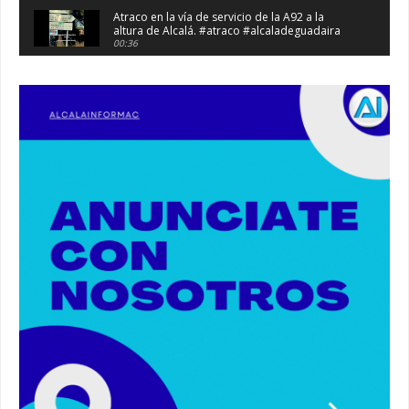
Atraco en la vía de servicio de la A92 a la
altura de Alcalá. #atraco #alcaladeguadaira
00:36
Robaban a narcotraficantes, hay registros en
Alcalá. #policia #narcos
00:41
Primeras 191 viviendas VPO en Alcalá de
Guadaíra. #alcaladeguadaira #vivienda #vpo
03:36
Nueva iluminación del Parque Oromana.
#alcaladeguadaira #luz #iluminacion
00:55
Premio de Medio Ambiente para el CEIP San
Mateo. #alcaladeguadaira #premios #colegio
03:01
Paseo de caballos. #alcaladeguadaira #ferias
#caballos
00:37
Un autobús ha golpeado a otro en el recinto
ferial. #accidente #alcaladeguadaira #ferias
00:08
Primer premio de casetas 2026.