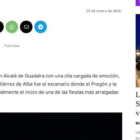
25 de enero de 2026
Publicidad
n Alcalá de Guadaíra con una cita cargada de emoción,
tiérrez de Alba fue el escenario donde el Pregón y la
almente el inicio de una de las fiestas más arraigadas
L
S
v
Ma
La
An