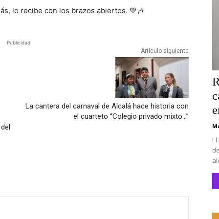
ás, lo recibe con los brazos abiertos. 💚🎶
Publicidad
Artículo siguiente
R
c
La cantera del carnaval de Alcalá hace historia con
e
el cuarteto “Colegio privado mixto…”
Ma
del
El
de
al