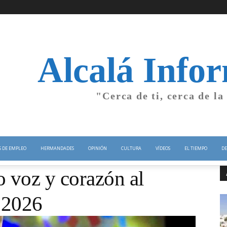
Alcalá Info
"Cerca de ti, cerca de la
S DE EMPLEO
HERMANDADES
OPINIÓN
CULTURA
VÍDEOS
EL TIEMPO
DE
 voz y corazón al
 2026