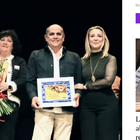
lo
L
a
r