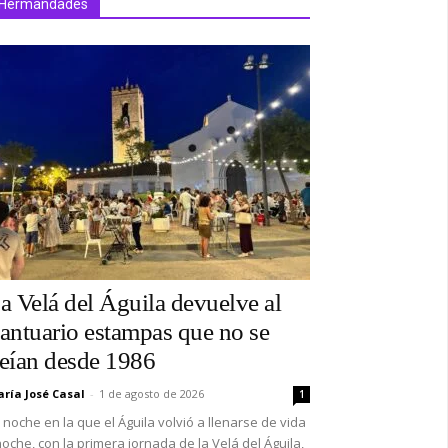
Hermandades
a Velá del Águila devuelve al
antuario estampas que no se
eían desde 1986
ría José Casal
-
1 de agosto de 2026
1
 noche en la que el Águila volvió a llenarse de vida
oche, con la primera jornada de la Velá del Águila,