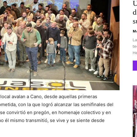
U
d
s
Ma
La
te
He
local avalan a Cano, desde aquellas primeras
metida, con la que logró alcanzar las semifinales del
 se convirtió en pregón, en homenaje colectivo y en
o él mismo transmitió, se vive y se siente desde