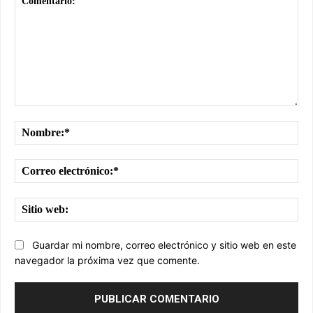
Comentario:
No
Cor
ele
Sit
we
Guardar mi nombre, correo electrónico y sitio web en este
navegador la próxima vez que comente.