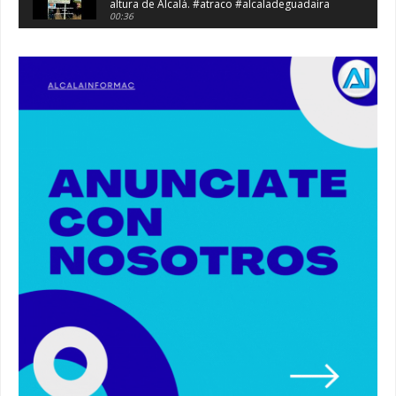
altura de Alcalá. #atraco #alcaladeguadaira
00:36
Robaban a narcotraficantes, hay registros en
Alcalá. #policia #narcos
00:41
Primeras 191 viviendas VPO en Alcalá de
Guadaíra. #alcaladeguadaira #vivienda #vpo
03:36
Nueva iluminación del Parque Oromana.
#alcaladeguadaira #luz #iluminacion
00:55
Premio de Medio Ambiente para el CEIP San
Mateo. #alcaladeguadaira #premios #colegio
03:01
Paseo de caballos. #alcaladeguadaira #ferias
#caballos
00:37
Un autobús ha golpeado a otro en el recinto
ferial. #accidente #alcaladeguadaira #ferias
00:08
Primer premio de casetas 2026.
#alcaladeguadaira #ferias
00:22