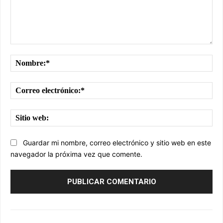
Comentario:
No
Cor
ele
Sit
we
Guardar mi nombre, correo electrónico y sitio web en este
navegador la próxima vez que comente.