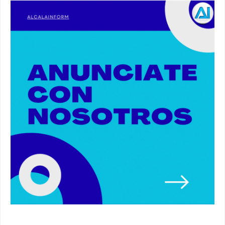
Alcalá. #policia #narcos
00:41
Primeras 191 viviendas VPO en Alcalá de
Guadaíra. #alcaladeguadaira #vivienda #vpo
03:36
Nueva iluminación del Parque Oromana.
#alcaladeguadaira #luz #iluminacion
00:55
Premio de Medio Ambiente para el CEIP San
Mateo. #alcaladeguadaira #premios #colegio
03:01
Paseo de caballos. #alcaladeguadaira #ferias
#caballos
00:37
Un autobús ha golpeado a otro en el recinto
ferial. #accidente #alcaladeguadaira #ferias
00:08
Primer premio de casetas 2026.
#alcaladeguadaira #ferias
00:22