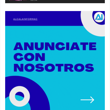
Atraco en la vía de servicio de la A92 a la
altura de Alcalá. #atraco #alcaladeguadaira
00:36
Robaban a narcotraficantes, hay registros en
Alcalá. #policia #narcos
00:41
Primeras 191 viviendas VPO en Alcalá de
Guadaíra. #alcaladeguadaira #vivienda #vpo
03:36
Nueva iluminación del Parque Oromana.
#alcaladeguadaira #luz #iluminacion
00:55
Premio de Medio Ambiente para el CEIP San
Mateo. #alcaladeguadaira #premios #colegio
03:01
Paseo de caballos. #alcaladeguadaira #ferias
#caballos
00:37
Un autobús ha golpeado a otro en el recinto
ferial. #accidente #alcaladeguadaira #ferias
00:08