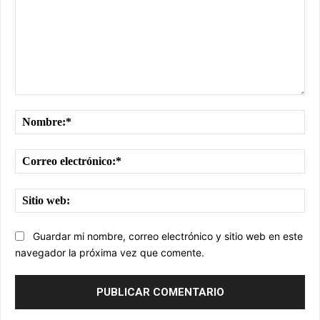
Comentario:
No
Cor
ele
Sit
we
Guardar mi nombre, correo electrónico y sitio web en este
navegador la próxima vez que comente.