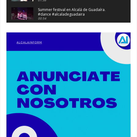
01:38
Summer festival en Alcalá de Guadaíra.
#dance #alcaladeguadaira
00:54
Atraco en la vía de servicio de la A92 a la
altura de Alcalá. #atraco #alcaladeguadaira
00:36
Robaban a narcotraficantes, hay registros en
Alcalá. #policia #narcos
00:41
Primeras 191 viviendas VPO en Alcalá de
Guadaíra. #alcaladeguadaira #vivienda #vpo
03:36
Nueva iluminación del Parque Oromana.
#alcaladeguadaira #luz #iluminacion
00:55
Premio de Medio Ambiente para el CEIP San
Mateo. #alcaladeguadaira #premios #colegio
03:01
Paseo de caballos. #alcaladeguadaira #ferias
#caballos
00:37