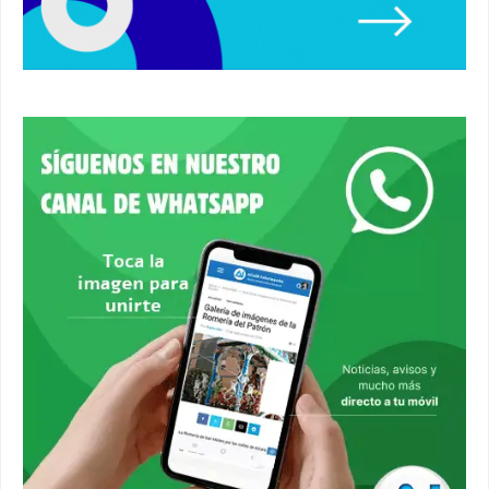
Un autobús ha golpeado a otro en el recinto
ferial. #accidente #alcaladeguadaira #ferias
00:08