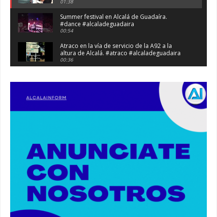
01:38
Summer festival en Alcalá de Guadaíra.
#dance #alcaladeguadaira
00:54
Atraco en la vía de servicio de la A92 a la
altura de Alcalá. #atraco #alcaladeguadaira
00:36
Robaban a narcotraficantes, hay registros en
Alcalá. #policia #narcos
00:41
Primeras 191 viviendas VPO en Alcalá de
Guadaíra. #alcaladeguadaira #vivienda #vpo
03:36
Nueva iluminación del Parque Oromana.
#alcaladeguadaira #luz #iluminacion
00:55
Premio de Medio Ambiente para el CEIP San
Mateo. #alcaladeguadaira #premios #colegio
03:01
Paseo de caballos. #alcaladeguadaira #ferias
#caballos
00:37