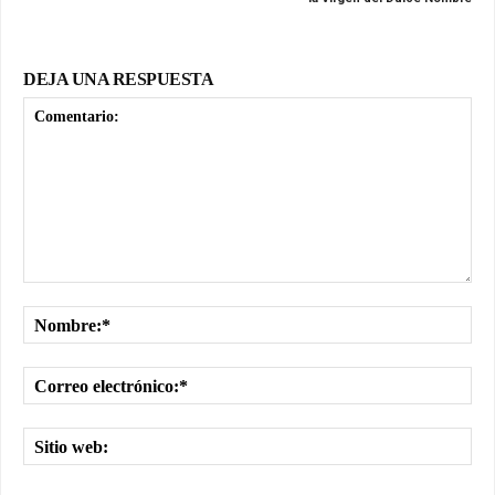
DEJA UNA RESPUESTA
Comentario:
No
Cor
ele
Sit
we