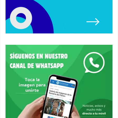
Un autobús ha golpeado a otro en el recinto
ferial. #accidente #alcaladeguadaira #ferias
00:08
Primer premio de casetas 2026.
#alcaladeguadaira #ferias
00:22