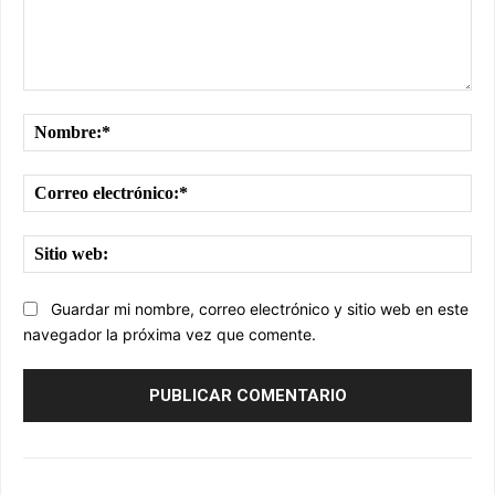
Comentario:
No
Cor
ele
Sit
we
Guardar mi nombre, correo electrónico y sitio web en este
navegador la próxima vez que comente.