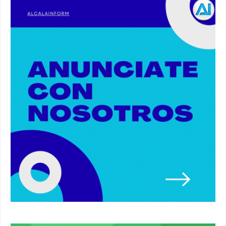
00:41
Primeras 191 viviendas VPO en Alcalá de
Guadaíra. #alcaladeguadaira #vivienda #vpo
03:36
Nueva iluminación del Parque Oromana.
#alcaladeguadaira #luz #iluminacion
00:55
Premio de Medio Ambiente para el CEIP San
Mateo. #alcaladeguadaira #premios #colegio
03:01
Paseo de caballos. #alcaladeguadaira #ferias
#caballos
00:37
Un autobús ha golpeado a otro en el recinto
ferial. #accidente #alcaladeguadaira #ferias
00:08
Primer premio de casetas 2026.
#alcaladeguadaira #ferias
00:22