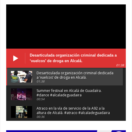
Desarticulada organización criminal dedicada a
‘vuelcos’ de droga en Alcalá.
01:38
Desarticulada organización criminal dedicada
a ‘vuelcos’ de droga en Alcalá.
01:38
Summer festival en Alcalá de Guadaíra.
#dance #alcaladeguadaira
00:54
Atraco en la vía de servicio de la A92 a la
altura de Alcalá. #atraco #alcaladeguadaira
00:36
Robaban a narcotraficantes, hay registros en
Alcalá. #policia #narcos